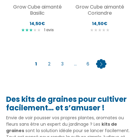
Grow Cube aimanté
Grow Cube aimanté
Basilic
Coriandre
14,50€
14,50€
★
★
★
★
★
★
★
★
★
★
★
★
★
1
avis
1
2
3
...
6
Des kits de graines pour cultiver
facilement… et s’amuser !
Envie de voir pousser vos propres plantes, aromates ou
fleurs sans être un expert du jardinage ? Les
kits de
graines
sont la solution idéale pour se lancer facilement.
Tout est pensé pour rendre la culture simple, ludique et