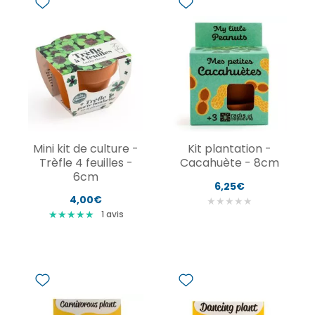
Mini kit de culture -
Kit plantation -
Trèfle 4 feuilles -
Cacahuète - 8cm
6cm
6,25€
4,00€
★
★
★
★
★
★
★
★
★
★
★
★
★
★
★
1
avis