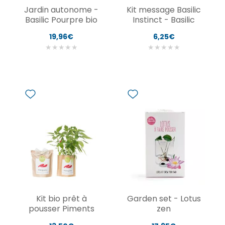
Jardin autonome -
Kit message Basilic
Basilic Pourpre bio
Instinct - Basilic
19,96€
6,25€
★
★
★
★
★
★
★
★
★
★
Kit bio prêt à
Garden set - Lotus
pousser Piments
zen