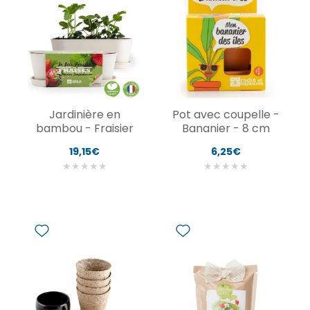
Jardinière en
Pot avec coupelle -
bambou - Fraisier
Bananier - 8 cm
19,15€
6,25€
★
★
★
★
★
★
★
★
★
★