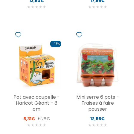
13,50€
17,95€
★
★
★
★
★
★
★
★
★
★
- 15%
Pot avec coupelle -
Mini serre 6 pots -
Haricot Géant - 8
Fraises à faire
cm
pousser
5,31€
6,25€
12,95€
★
★
★
★
★
★
★
★
★
★