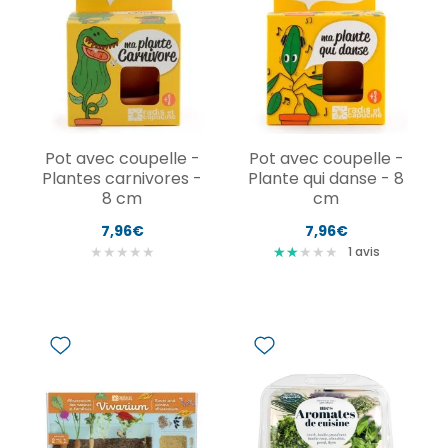
Pot avec coupelle -
Pot avec coupelle -
Plantes carnivores -
Plante qui danse - 8
8 cm
cm
7,96€
7,96€
★
★
★
★
★
★
★
★
★
★
★
★
1
avis