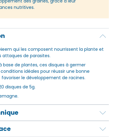
oppement des graines, grâce à leur
ances nutritives.
on
e Neem qui les composent nourrissent la plante et
s attaques de parasites.
 à base de plantes, ces disques à germer
 conditions idéales pour réussir une bonne
 favoriser le développement de racines.
0 disques de 5g.
llemagne.
hnique
lace