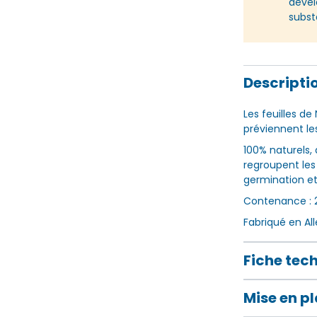
dével
subst
Descripti
Les feuilles d
préviennent le
100% naturels,
regroupent les
germination et
Contenance : 2
Fabriqué en A
Fiche tec
Mise en p