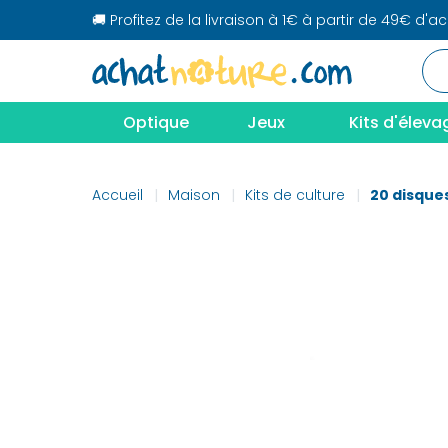
🚚 Profitez de la livraison à 1€ à partir de 49€ d'a
Optique
Jeux
Kits d'éleva
Accueil
Maison
Kits de culture
20 disque