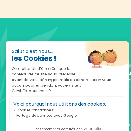
Salut c'est nous...
les Cookies !
Fondée en 2010, achatnature.com est une en
On a attendu d'être sûrs que le
française qui réunit plus de 5000 produits po
contenu de ce site vous intéresse
comprendre et protéger la nature. Notre serv
avant de vous déranger, mais on aimerait bien vous
accompagner pendant votre visite...
est à votre écoute, du lundi au vendredi, pour
C'est OK pour vous ?
accompagner.
Voici pourquoi nous utilisons des cookies.
Notre adresse :
Cookies fonctionnels
Partage de données avec Google
achatnature.com (Ethik & Nature)
160 rue Pierre Fallion - 69140 Rillieux-La-Pape
Consentements certifiés par