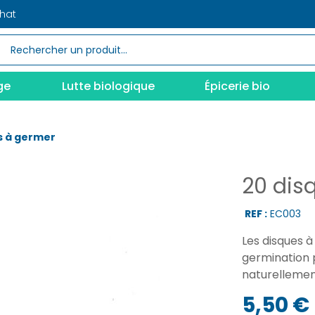
chat
ge
Lutte biologique
Épicerie bio
s à germer
20 dis
REF :
EC003
Les disques 
germination 
naturellement
5,50 €