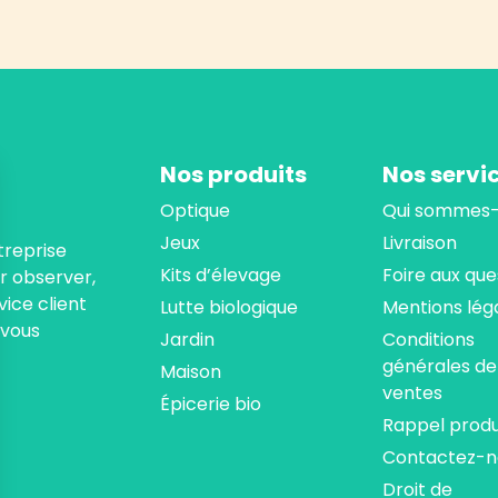
Nos produits
Nos servi
Optique
Qui sommes-
Jeux
Livraison
treprise
Kits d’élevage
Foire aux que
ur observer,
ice client
Lutte biologique
Mentions lég
 vous
Jardin
Conditions
générales de
Maison
ventes
Épicerie bio
Rappel produ
Contactez-n
Droit de