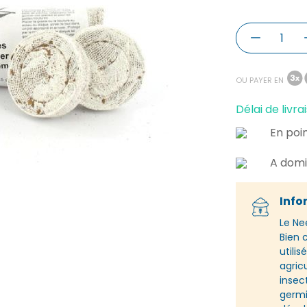
OU PAYER EN
Délai de livrai
En poin
A domi
Info
Le
Ne
Bien 
utili
agricu
insect
germi