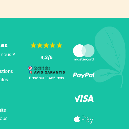
ces
nous ?
4,3/5
stions
Basé sur 10465 avis
ales
its
ous