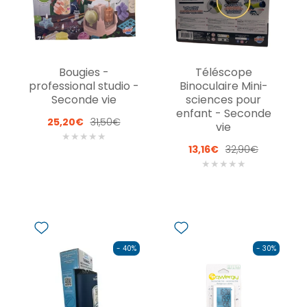
Bougies -
Téléscope
professional studio -
Binoculaire Mini-
Seconde vie
sciences pour
enfant - Seconde
25,20€
31,50€
vie
★
★
★
★
★
13,16€
32,90€
★
★
★
★
★
- 40%
- 30%