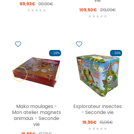
vie
69,93€
99,90€
109,50€
219,00€
★
★
★
★
★
★
★
★
★
★
- 20%
- 20%
Mako moulages -
Explorateur insectes
Mon atelier magnets
- Seconde vie
animaux - Seconde
15,96€
19,96€
vie
★
★
★
★
★
15,96€
19,96€