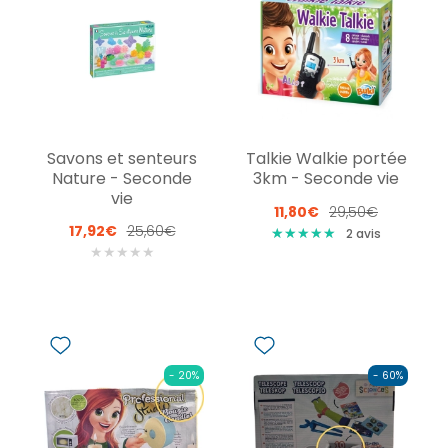
Savons et senteurs
Talkie Walkie portée
Nature - Seconde
3km - Seconde vie
vie
11,80€
29,50€
17,92€
25,60€
★
★
★
★
★
★
★
★
★
★
2
avis
★
★
★
★
★
- 20%
- 60%