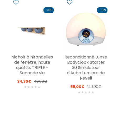
- 30%
- 60%
Nichoir à hirondelles
Reconditionné Lumie
de fenêtre, haute
Bodyclock Starter
qualité, TRIPLE -
30 Simulateur
Seconde vie
d'Aube Lumiere de
Reveil
34,30€
49,00€
56,00€
140,00€
★
★
★
★
★
★
★
★
★
★