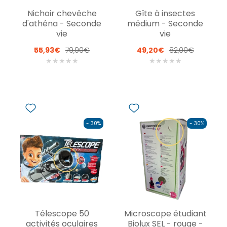
Nichoir chevêche
Gîte à insectes
d'athéna - Seconde
médium - Seconde
vie
vie
55,93€
79,90€
49,20€
82,00€
★
★
★
★
★
★
★
★
★
★
- 30%
- 30%
Télescope 50
Microscope étudiant
activités oculaires
Biolux SEL - rouge -