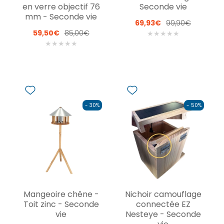
en verre objectif 76
Seconde vie
mm - Seconde vie
69,93€
99,90€
59,50€
85,00€
★
★
★
★
★
★
★
★
★
★
- 30%
- 50%
Mangeoire chêne -
Nichoir camouflage
Toit zinc - Seconde
connectée EZ
vie
Nesteye - Seconde