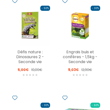
- 50%
- 30%
Défis nature :
Engrais buis et
Dinosaures 2 -
conifères - 1,5kg -
Seconde vie
Seconde vie
5,00€
10,00€
9,03€
12,90€
★
★
★
★
★
★
★
★
★
★
- 30%
- 60%