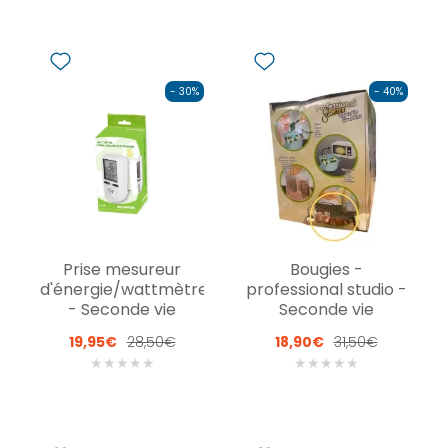
- 30%
- 40%
Prise mesureur
Bougies -
d'énergie/wattmètre
professional studio -
- Seconde vie
Seconde vie
19,95€
28,50€
18,90€
31,50€
★
★
★
★
★
★
★
★
★
★