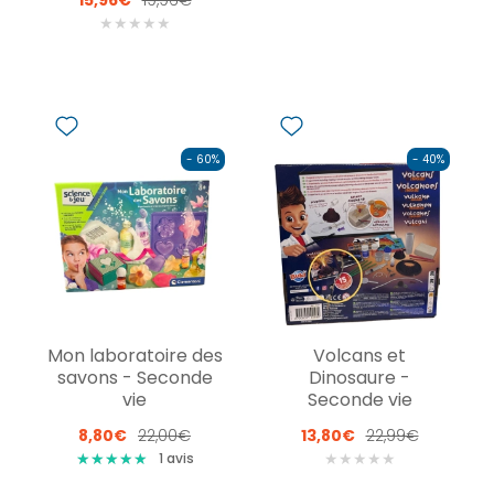
★
★
★
★
★
- 60%
- 40%
Mon laboratoire des
Volcans et
savons - Seconde
Dinosaure -
vie
Seconde vie
8,80€
22,00€
13,80€
22,99€
★
★
★
★
★
★
★
★
★
★
★
★
★
★
★
1
avis