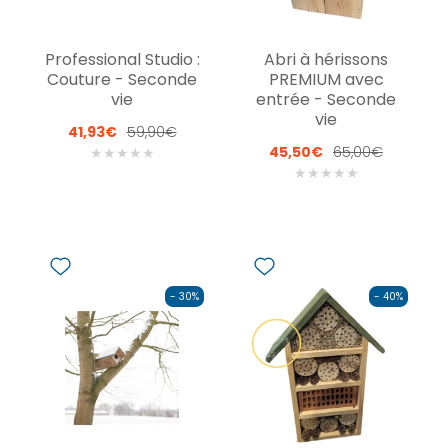
Professional Studio :
Abri à hérissons
Couture - Seconde
PREMIUM avec
vie
entrée - Seconde
vie
41,93€
59,90€
45,50€
65,00€
★
★
★
★
★
★
★
★
★
★
- 30%
- 40%