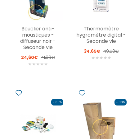
Bouclier anti-
Thermomètre
moustiques -
hygromètre digital -
diffuseur noir -
Seconde vie
Seconde vie
34,65€
49,50€
24,60€
41,00€
★
★
★
★
★
★
★
★
★
★
- 30%
- 30%