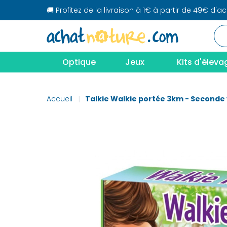
🚚 Profitez de la livraison à 1€ à partir de 49€ d'a
Optique
Jeux
Kits d'éleva
Accueil
Talkie Walkie portée 3km - Seconde 