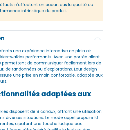
éfauts n'affectent en aucun cas la qualité ou
rformance intrinsèque du produit.
on
nfants une expérience interactive en plein air
lkies-walkies performants. Avec une portée allant
ils permettent de communiquer facilement lors de
eur, de randonnées ou d'explorations. Leur design
ssure une prise en main confortable, adaptée aux
urs.
ctionnalités adaptées aux
kies disposent de 8 canaux, offrant une utilisation
ns diverses situations. Le mode appel propose 10
érentes, ajoutant une touche ludique aux
 L'écran rétroéclairé facilite la lecture des