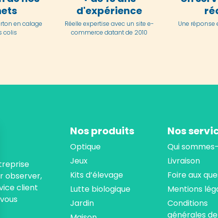
ets
d'expérience
ré
arton en
calage
Réelle expertise avec un site e-
Une réponse 
 colis
commerce datant de 2010
Nos produits
Nos servi
Optique
Qui sommes-
Jeux
Livraison
treprise
Kits d’élevage
Foire aux que
ur observer,
ice client
Lutte biologique
Mentions lég
 vous
Jardin
Conditions
générales de
Maison