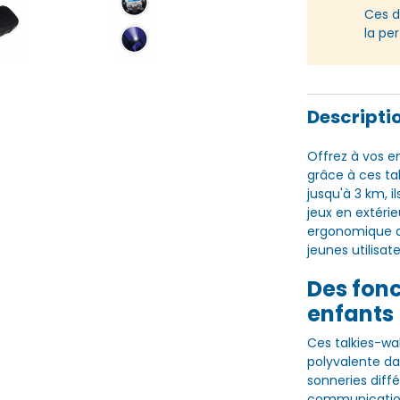
Ces d
la pe
Descripti
Offrez à vos e
grâce à ces ta
jusqu'à 3 km, 
jeux en extéri
ergonomique a
jeunes utilisate
Des fon
enfants
Ces talkies-wal
polyvalente da
sonneries diff
communications.