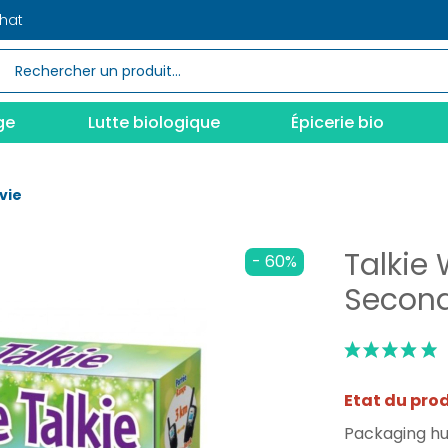
chat
ge
Lutte biologique
Épicerie bio
vie
Talkie
- 60%
Second
Etat du pro
Packaging hum