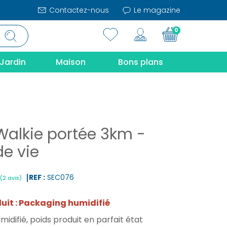
Contactez-nous
Le magazine
0
Jardin
Maison
Bons plans
 Walkie portée 3km -
e vie
REF :
SEC076
duit : Packaging humidifié
|
(2 avis)
idifié, poids produit en parfait état