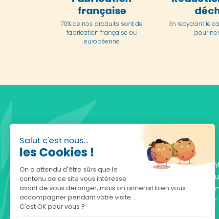
française
déch
70% de nos produits sont de
En
recyclant le c
fabrication française ou
pour nos
européenne
Salut c'est nous...
les Cookies !
Fondée en 2010, achatnature.com est une en
On a attendu d'être sûrs que le
française qui réunit plus de 5000 produits po
contenu de ce site vous intéresse
comprendre et protéger la nature. Notre serv
avant de vous déranger, mais on aimerait bien vous
accompagner pendant votre visite...
est à votre écoute, du lundi au vendredi, pour
C'est OK pour vous ?
accompagner.