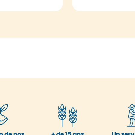
n de nos
+ de 15 ans
Un serv