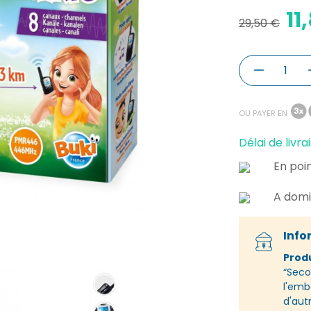
11
29,50 €
OU PAYER EN
Délai de livrai
En poin
A domi
Info
Produ
“Seco
l'emba
d'aut