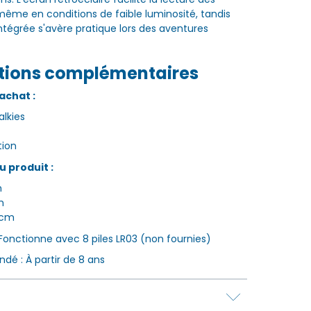
même en conditions de faible luminosité, tandis
ntégrée s'avère pratique lors des aventures
tions complémentaires
achat :
alkies
tion
 produit :
m
m
 cm
 Fonctionne avec 8 piles LR03 (non fournies)
é : À partir de 8 ans