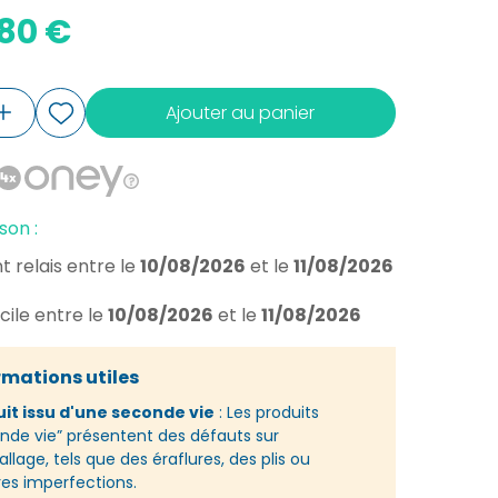
,80 €
Ajouter au panier
son :
t relais
entre le
10/08/2026
et le
11/08/2026
cile
entre le
10/08/2026
et le
11/08/2026
rmations utiles
it issu d'une seconde vie
: Les produits
nde vie” présentent des défauts sur
llage, tels que des éraflures, des plis ou
res imperfections.