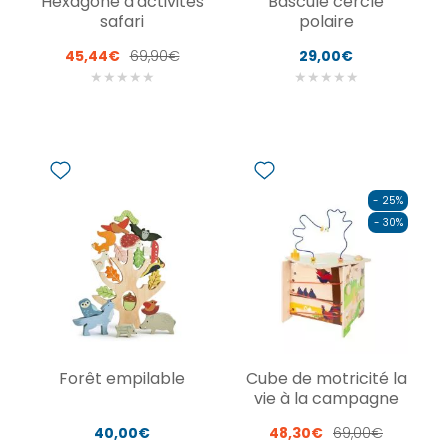
Hexagone d'activités
Bascule cercle
safari
polaire
45,44€
69,90€
29,00€
★
★
★
★
★
★
★
★
★
★
- 25%
- 30%
Forêt empilable
Cube de motricité la
vie à la campagne
40,00€
48,30€
69,00€