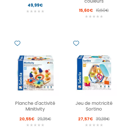
couleurs
49,99€
15,60€
19,50€
★
★
★
★
★
★
★
★
★
★
Planche d'activité
Jeu de motricité
Minitivity
Sortino
20,55€
29,35€
27,57€
39,38€
★
★
★
★
★
★
★
★
★
★