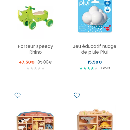
Porteur speedy
Jeu éducatif nuage
Rhino
de pluie Pluï
47,50€
95,00€
15,50€
★
★
★
★
★
★
★
★
★
★
★
★
★
★
1
avis