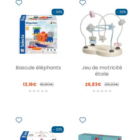
- 30%
- 30%
Bascule éléphants
Jeu de motricité
étoile
13,16€
18,80€
26,83€
38,33€
★
★
★
★
★
★
★
★
★
★
- 30%