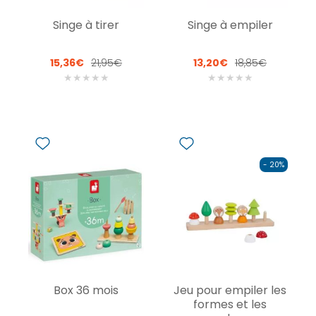
Singe à tirer
Singe à empiler
15,36€
21,95€
13,20€
18,85€
★
★
★
★
★
★
★
★
★
★
- 20%
Box 36 mois
Jeu pour empiler les
formes et les