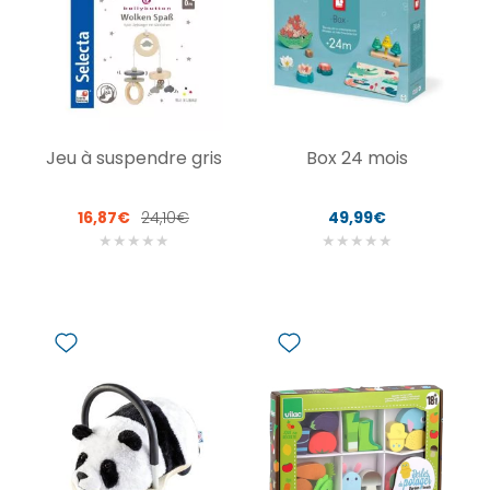
Jeu à suspendre gris
Box 24 mois
16,87€
24,10€
49,99€
★
★
★
★
★
★
★
★
★
★