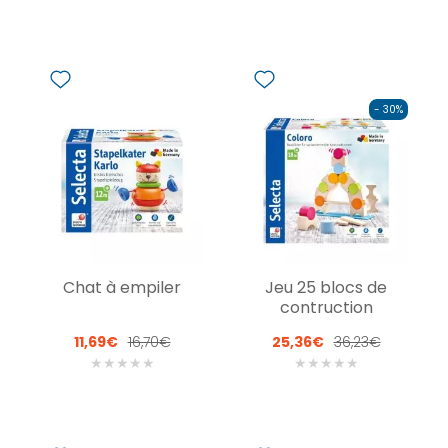
- 30%
Chat à empiler
Jeu 25 blocs de
contruction
11,69€
16,70€
25,36€
36,23€
★
★
★
★
★
★
★
★
★
★