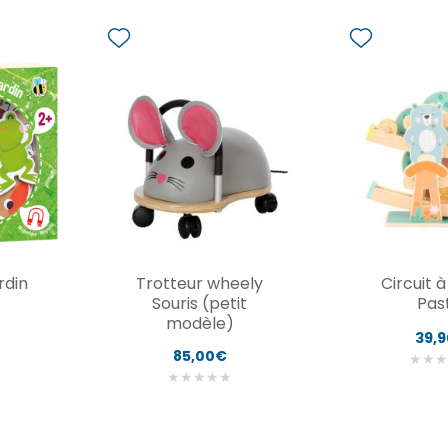
rdin
Trotteur wheely
Circuit 
Souris (petit
Pas
modèle)
39,
85,00€
★
★
★
★
★
★
★
★