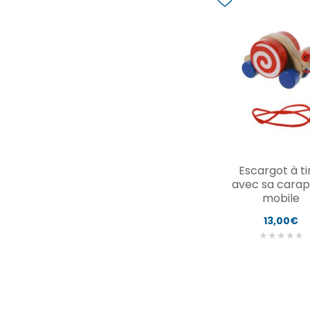
Escargot à ti
avec sa cara
mobile
13,00€
★
★
★
★
★