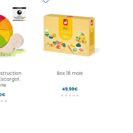
struction
Box 18 mois
 Escargot
ine
49,99€
00€
★
★
★
★
★
★
★