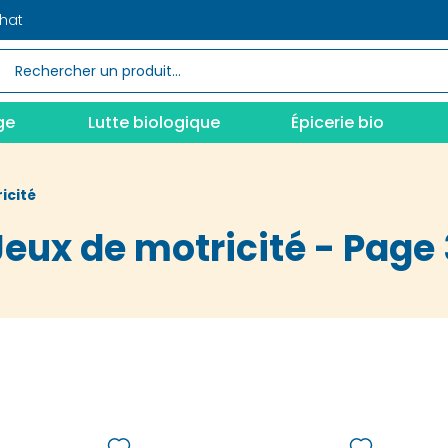
chat
ge
Lutte biologique
Épicerie bio
icité
Jeux de motricité - Page 