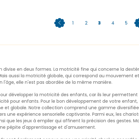
1
2
3
4
5
’on divise en deux formes. La motricité fine qui concerne la dexté
Mais aussi la motricité globale, qui correspond au mouvement et l’
 l'âge, elle n'est pas abordée de la même manière.
pour développer la motricité des enfants, car ils leur permettent
té pour enfants. Pour le bon développement de votre enfant,
ine et globale. Notre collection comprend une gamme diversifié
avers une expérience sensorielle captivante. Parmi eux, les cha
ainsi que les jeux à empiler qui affinent la précision des gestes. 
 une pépite d'apprentissage et d'amusement.