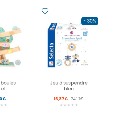
- 30%
à boules
Jeu à suspendre
tel
bleu
90€
16,87€
24,10€
★
★
★
★
★
★
★