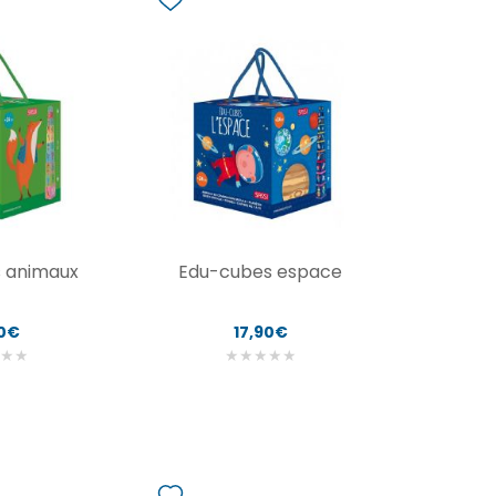
 animaux
Edu-cubes espace
90€
17,90€
★
★
★
★
★
★
★