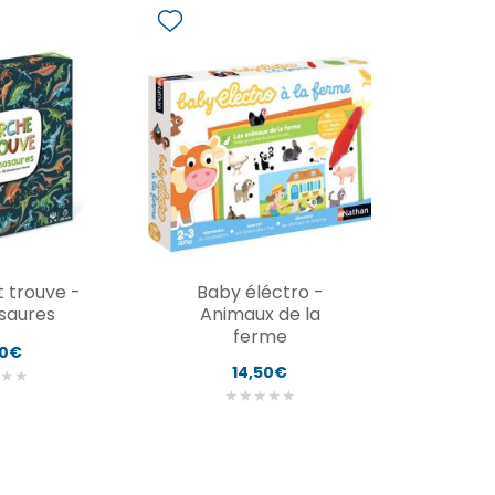
 trouve -
Baby éléctro -
osaures
Animaux de la
ferme
00€
14,50€
★
★
★
★
★
★
★