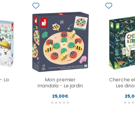
- La
Mon premier
Cherche et
mandala - Le jardin
Les din
25,00€
25,
★
★
★
★
★
★
★
★