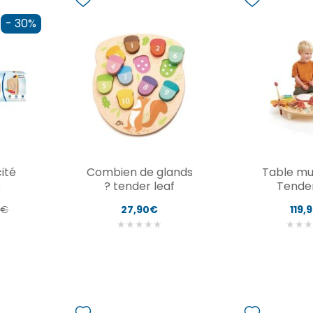
- 30%
ité
Combien de glands
Table mu
s
? tender leaf
Tender
3€
27,90€
119,
★
★
★
★
★
★
★
★