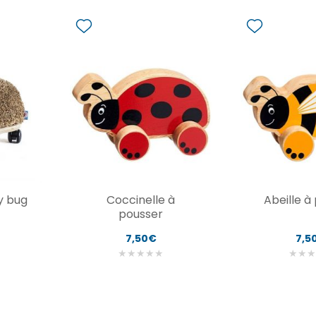
y bug
Coccinelle à
Abeille à
pousser
7,50€
7,5
★
★
★
★
★
★
★
★