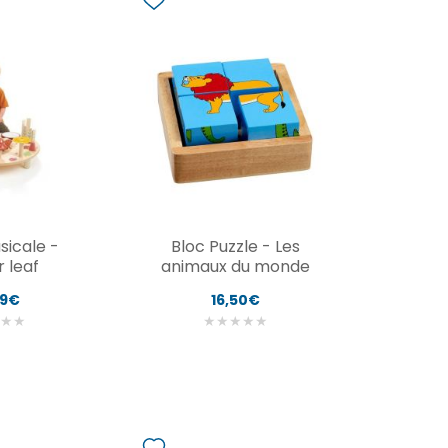
sicale -
Bloc Puzzle - Les
 leaf
animaux du monde
99€
16,50€
★
★
★
★
★
★
★