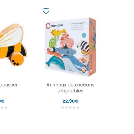
 pousser
Animaux des océans
empilables
0€
22,90€
★
★
★
★
★
★
★