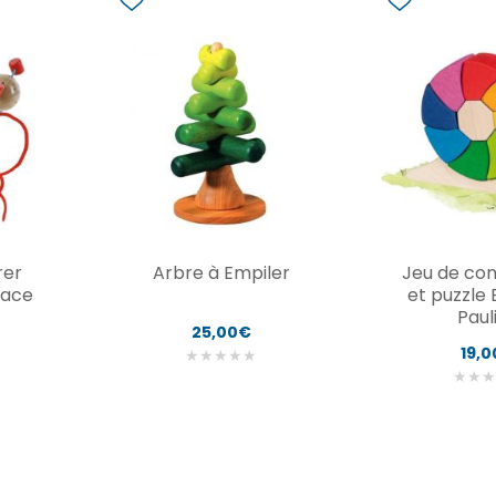
rer
Arbre à Empiler
Jeu de con
pace
et puzzle
Paul
25,00€
19,
★
★
★
★
★
★
★
★