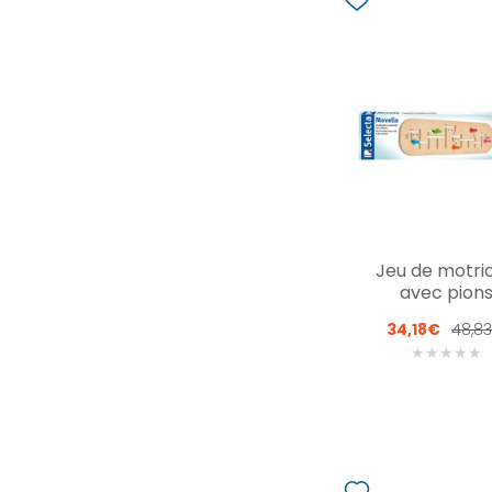
Jeu de motric
avec pion
34,18€
48,8
★
★
★
★
★