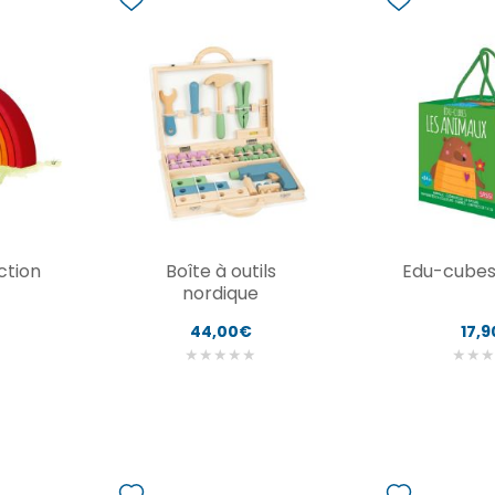
ction
Boîte à outils
Edu-cubes
nordique
44,00€
17,
★
★
★
★
★
★
★
★