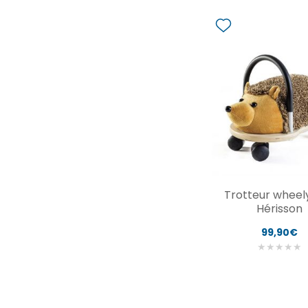
Trotteur wheel
Hérisson
99,90€
★
★
★
★
★