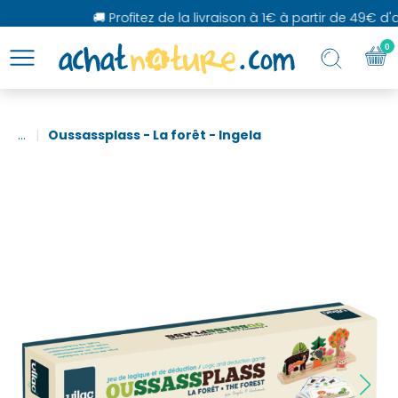
🚚 Profitez de la livraison à 1€ à partir de 49€ d'a
0
...
Oussassplass - La forêt - Ingela