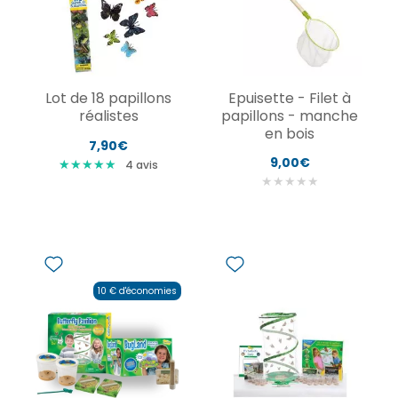
Lot de 18 papillons
Epuisette - Filet à
réalistes
papillons - manche
en bois
7,90€
9,00€
★
★
★
★
★
★
★
★
★
★
4
avis
★
★
★
★
★
10 € d'économies