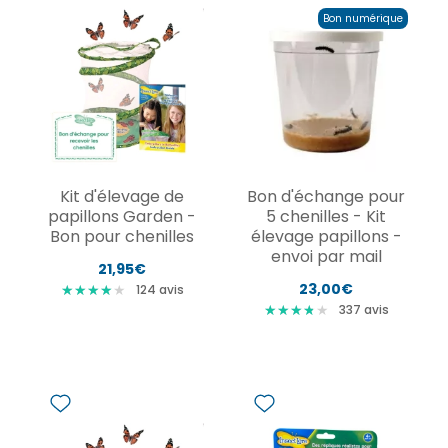
Bon numérique
Kit d'élevage de
Bon d'échange pour
papillons Garden -
5 chenilles - Kit
Bon pour chenilles
élevage papillons -
envoi par mail
21,95€
23,00€
★
★
★
★
★
★
★
★
★
124
avis
★
★
★
★
★
★
★
★
★
337
avis