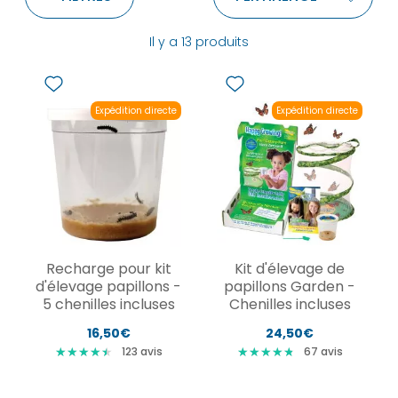
Il y a 13 produits
Expédition directe
Expédition directe
Recharge pour kit
Kit d'élevage de
d'élevage papillons -
papillons Garden -
5 chenilles incluses
Chenilles incluses
16,50€
24,50€
★
★
★
★
★
★
★
★
★
★
★
★
★
★
★
★
★
★
★
★
123
avis
67
avis