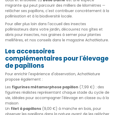
doux et ensoleillé. La
Belle Dame
est une espèce
migrante qui peut parcourir des milliers de kilomètres —
relâcher ses papillons, c'est contribuer concrètement à la
pollinisation et à la biodiversité locale.
Pour aller plus loin dans l'accueil des insectes
pollinisateurs dans votre jardin, découvrez nos
gîtes et
abris pour insectes
, nos
graines à semer
pour plantes
mellifères, et nos conseils dans
le magazine AchatNature
.
Les accessoires
complémentaires pour l'élevage
de papillons
Pour enrichir l'expérience d'observation, AchatNature
propose également :
Les
figurines métamorphose papillon
(7,99 €) : des
figurines réalistes représentant chaque stade du cycle de
vie, idéales pour accompagner l'élevage en classe ou à la
maison
Un
filet à papillons
(9,00 €) à manche en bois, pour
observer les papillons dans la nature avant de les relâcher