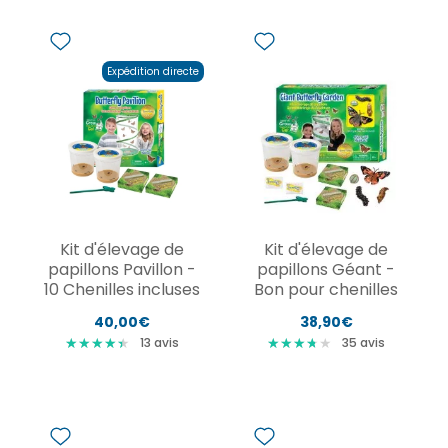
Expédition directe
Kit d'élevage de
Kit d'élevage de
papillons Pavillon -
papillons Géant -
10 Chenilles incluses
Bon pour chenilles
40,00€
38,90€
★
★
★
★
★
★
★
★
★
★
★
★
★
★
★
★
★
★
★
13
avis
35
avis