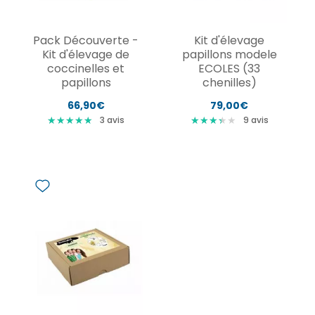
Pack Découverte -
Kit d'élevage
Kit d'élevage de
papillons modele
coccinelles et
ECOLES (33
papillons
chenilles)
66,90€
79,00€
★
★
★
★
★
★
★
★
★
★
★
★
★
★
★
★
★
★
★
3
avis
9
avis