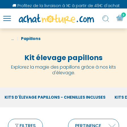
🚚 Profitez de la livraison à 1€ à partir de 49€ d'achat
0
...
Papillons
Kit élevage papillons
Explorez la magie des papillons grâce à nos kits
d'élevage.
KITS D'ÉLEVAGE PAPILLONS - CHENILLES INCLUSES
KITS 
FILTRES