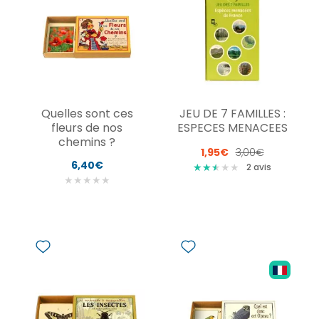
Quelles sont ces
JEU DE 7 FAMILLES :
fleurs de nos
ESPECES MENACEES
chemins ?
1,95€
3,00€
6,40€
★
★
★
★
★
★
★
★
2
avis
★
★
★
★
★