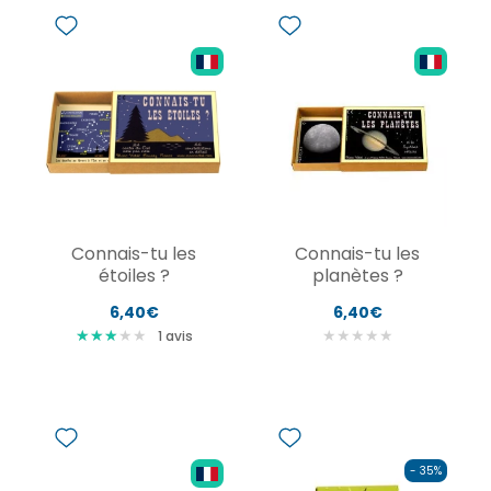
Connais-tu les
Connais-tu les
étoiles ?
planètes ?
6,40€
6,40€
★
★
★
★
★
★
★
★
★
★
★
★
★
1
avis
- 35%