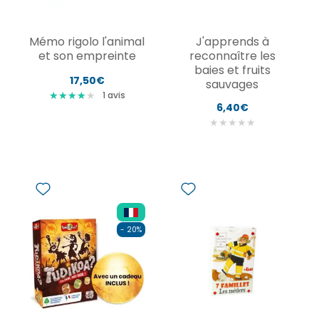
Mémo rigolo l'animal
J'apprends à
et son empreinte
reconnaître les
baies et fruits
17,50€
sauvages
★
★
★
★
★
★
★
★
★
1
avis
6,40€
★
★
★
★
★
- 20%