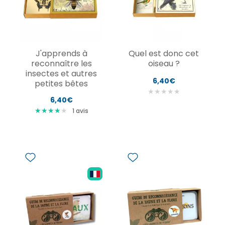
J'apprends à
Quel est donc cet
reconnaître les
oiseau ?
insectes et autres
6,40€
petites bêtes
★
★
★
★
★
6,40€
★
★
★
★
★
★
★
★
★
1
avis