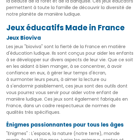
la beauté de la forêt et de la banquise. Ces jeux éducatifs
permettent à toute la famille de découvrir la diversité de
notre planète de manière ludique.
Jeux éducatifs Made in France
Jeux Bioviva
Les jeux "bioviva" sont la fierté de la France en matière
d'éducation ludique. Ils sont conçus pour aider les enfants
à se développer sur divers aspects de leur vie. Que ce soit
en les aidant à
bien manger
, à
se concentrer
, à
avoir
confiance en eux
, à
gérer leur temps d'écran
,
à
surmonter leurs peurs
, à
aimer la lecture
ou
à
s'endormir paisiblement
, ces jeux sont des outils dont
vous pourrez vous servir pour aider votre enfant de
manière ludique. Ces jeux sont également fabriqués en
France, dans un cadre respectueux de normes de
qualités très spécifiques.
Énigmes passionnantes pour tous les âges
"Enigmes" :
L'espace
,
la nature (notre terre)
,
monde
marin
,
fruits et légumes
,
junior les animaux
,
contes et