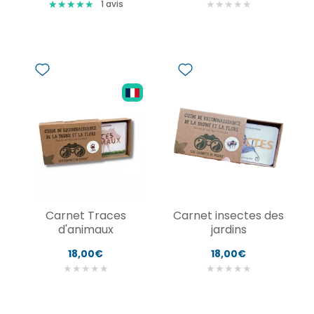
★
★
★
★
★
★
★
★
★
★
★
★
★
★
★
1
avis
Carnet Traces
Carnet insectes des
d'animaux
jardins
18,00€
18,00€
★
★
★
★
★
★
★
★
★
★