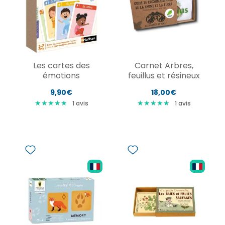
Les cartes des
Carnet Arbres,
émotions
feuillus et résineux
9,90€
18,00€
★
★
★
★
★
★
★
★
★
★
★
★
★
★
★
★
★
★
★
★
1
avis
1
avis