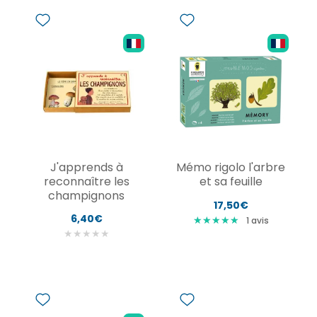
J'apprends à
Mémo rigolo l'arbre
reconnaître les
et sa feuille
champignons
17,50€
6,40€
★
★
★
★
★
★
★
★
★
★
1
avis
★
★
★
★
★