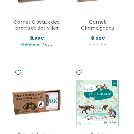
Carnet Oiseaux des
Carnet
jardins et des villes
Champignons
18,00€
18,00€
★
★
★
★
★
★
★
★
★
★
★
★
★
★
★
1
avis