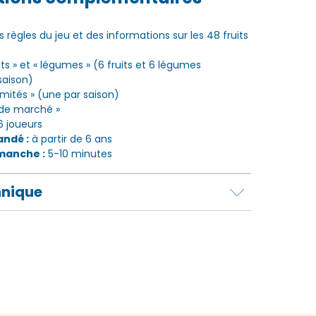
es règles du jeu et des informations sur les 48 fruits
its » et « légumes » (6 fruits et 6 légumes
saison)
amités » (une par saison)
r de marché »
6 joueurs
ndé :
à partir de 6 ans
manche :
5-10 minutes
hnique