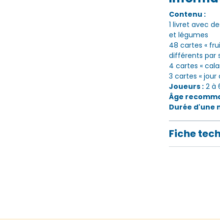
Contenu :
1 livret avec d
et légumes
48 cartes « fru
différents par 
4 cartes « cal
3 cartes « jou
Joueurs :
2 à 
Âge recomma
Durée d'une 
Fiche tec