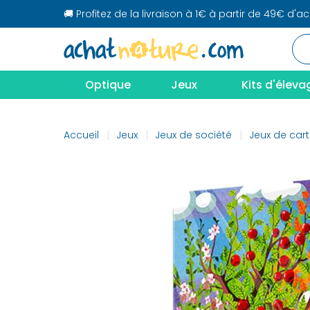
🚚 Profitez de la livraison à 1€ à partir de 49€ d'a
Optique
Jeux
Kits d'éleva
Accueil
Jeux
Jeux de société
Jeux de car