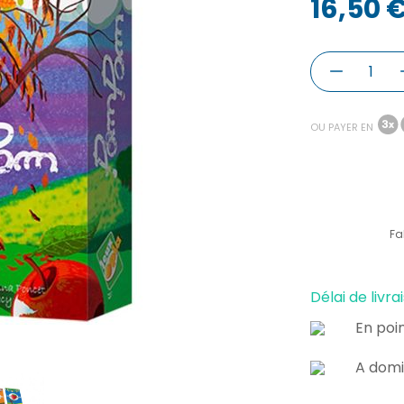
16,50 
OU PAYER EN
Fa
Délai de livrai
En poin
A domi