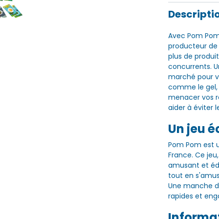
Descripti
Avec Pom Pom, 
producteur de f
plus de produit
concurrents. Un
marché pour ve
comme le gel, 
menacer vos ré
aider à éviter l
Un jeu é
Pom Pom est u
France. Ce jeu,
amusant et édu
tout en s'amus
Une manche dur
rapides et en
Informa