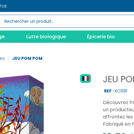
chat
ge
Lutte biologique
Épicerie bio
tes
JEU POM POM
JEU P
REF :
KC091
Découvrez Po
un producteur
affrontez les
Fabriqué en F