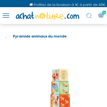
🚚 Profitez de la livraison à 1€ à partir de 49€ 
0
...
Pyramide animaux du monde