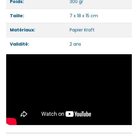
Poids:
300 gr
Taille:
7 x 18 x 15 cm
Matériaux:
Papier Kraft
Validité:
2 ans