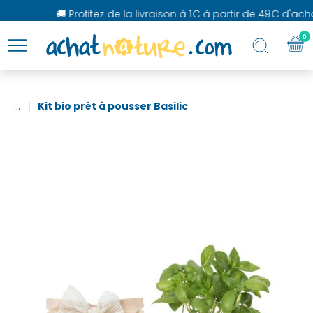
🚚 Profitez de la livraison à 1€ à partir de 49€ d'achat
0
...
Kit bio prêt à pousser Basilic