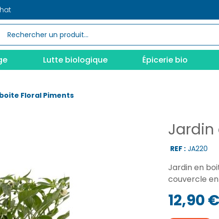
chat
ge
Lutte biologique
Épicerie bio
boite Floral Piments
Jardin 
REF :
JA220
Jardin en boi
couvercle en 
12,90 