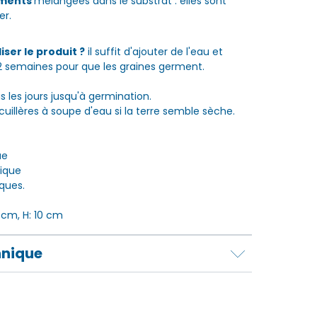
iments
mélangées dans le substrat : elles sont
er.
ser le produit ?
il suffit d'ajouter de l'eau et
 2 semaines pour que les graines germent.
s les jours jusqu'à germination.
 cuillères à soupe d'eau si la terre semble sèche.
ue
nique
iques.
 cm, H: 10 cm
hnique