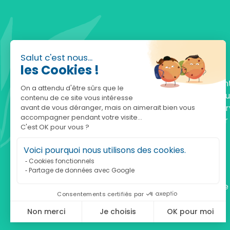
Salut c'est nous...
les Cookies !
Fondée en 2010, achatnature.com est une en
On a attendu d'être sûrs que le
française qui réunit plus de 5000 produits po
contenu de ce site vous intéresse
comprendre et protéger la nature. Notre serv
avant de vous déranger, mais on aimerait bien vous
accompagner pendant votre visite...
est à votre écoute, du lundi au vendredi, pour
C'est OK pour vous ?
accompagner.
Voici pourquoi nous utilisons des cookies.
Notre adresse :
Cookies fonctionnels
Partage de données avec Google
achatnature.com (Ethik & Nature)
160 rue Pierre Fallion - 69140 Rillieux-La-Pape
Consentements certifiés par
Non merci
Je choisis
OK pour moi
Axeptio consent
Plateforme de Gestion du Consentement : Personnalisez vos Optio