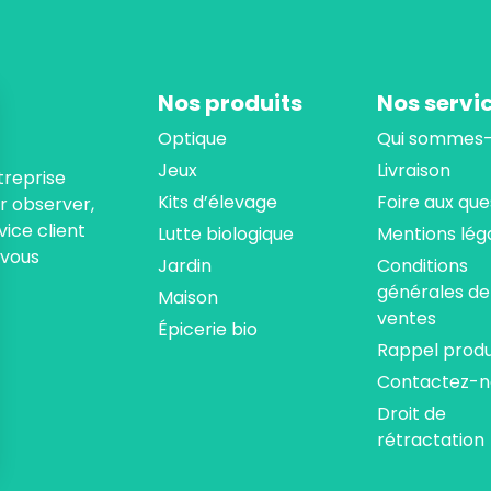
Nos produits
Nos servi
Optique
Qui sommes-
Jeux
Livraison
treprise
Kits d’élevage
Foire aux que
ur observer,
ice client
Lutte biologique
Mentions lég
 vous
Jardin
Conditions
générales de
Maison
ventes
Épicerie bio
Rappel produ
Contactez-n
Droit de
rétractation
ns