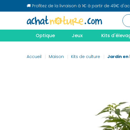
🚚 Profitez de la livraison à 1€ à partir de 49€ d'a
Optique
Jeux
Kits d'éleva
Accueil
Maison
Kits de culture
Jardin en 