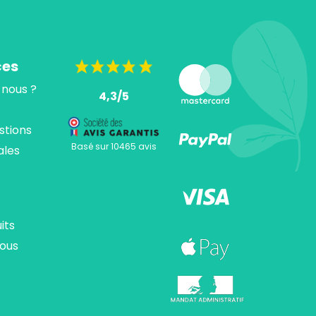
ces
nous ?
4,3/5
stions
Basé sur 10465 avis
ales
its
ous