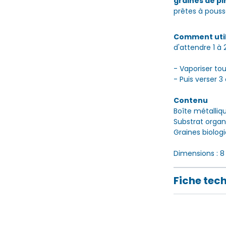
graines de p
prêtes à pouss
Comment utili
d'attendre 1 à
- Vaporiser tou
- Puis verser 3
Contenu
Boîte métalliq
Substrat orga
Graines biolog
Dimensions : 8
Fiche tec