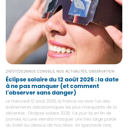
29/07/2026
NOS CONSEILS
,
NOS ACTUALITÉS
,
OBSERVATION
Éclipse solaire du 12 août 2026 : la date
à ne pas manquer (et comment
l'observer sans danger)
Le mercredi 12 août 2026, la France va vivre l'un des
événements astronomiques les plus marquants de la
décennie : l'éclipse solaire 2026. Ce jour-là, en fin de
journée, la Lune viendra masquer une très large partie
du Soleil au-dessus de nos têtes. Un spectacle rare,