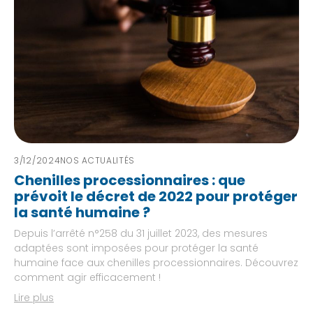
3/12/2024
NOS ACTUALITÉS
Chenilles processionnaires : que
prévoit le décret de 2022 pour protéger
la santé humaine ?
Depuis l’arrêté n°258 du 31 juillet 2023, des mesures
adaptées sont imposées pour protéger la santé
humaine face aux chenilles processionnaires. Découvrez
comment agir efficacement !
Lire plus