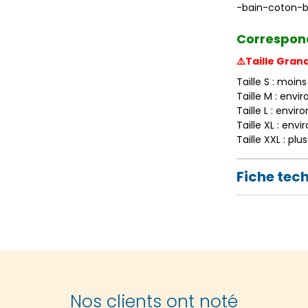
-bain-coton-b
Correspond
⚠️Taille Gran
Taille S : moins
Taille M : envir
Taille L : envir
Taille XL : envi
Taille XXL : plu
Fiche tec
Nos clients ont noté