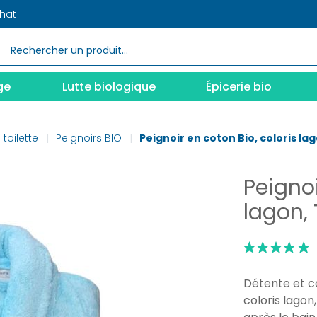
chat
ge
Lutte biologique
Épicerie bio
 toilette
Peignoirs BIO
Peignoir en coton Bio, coloris lag
Peignoi
lagon, 
Détente et c
coloris lagon