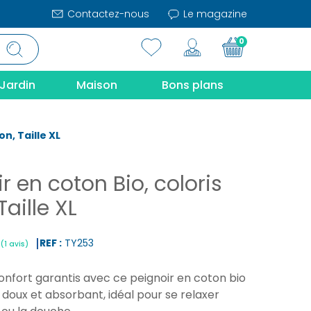
Contactez-nous
Le magazine
0
Jardin
Maison
Bons plans
on, Taille XL
r en coton Bio, coloris
Taille XL
REF :
TY253
onfort garantis avec ce peignoir en coton bio
|
(1 avis)
, doux et absorbant, idéal pour se relaxer