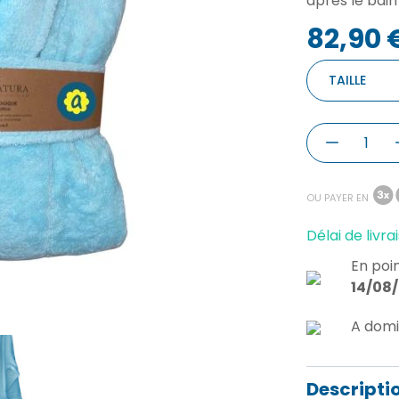
après le bain
82,90 
TAILLE
OU PAYER EN
Délai de livrai
En poin
14/08
A domi
Descripti