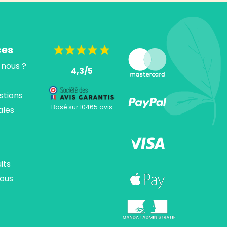
ces
nous ?
4,3/5
stions
Basé sur 10465 avis
ales
its
ous