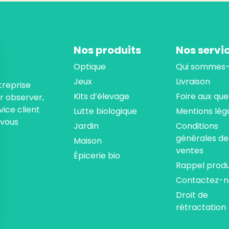
Nos produits
Nos servi
Optique
Qui sommes-
Jeux
Livraison
treprise
Kits d’élevage
Foire aux que
ur observer,
ice client
Lutte biologique
Mentions lég
 vous
Jardin
Conditions
générales de
Maison
ventes
Épicerie bio
Rappel produ
Contactez-n
Droit de
rétractation
ns