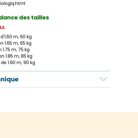
iologiq.html
ance des tailles
d⚠️
 d'1.60 m, 60 kg
on 1.65 m, 65 kg
on 1.75 m, 75 kg
ron 1.85 m, 85 kg
s de 1.90 m, 90 kg
hnique