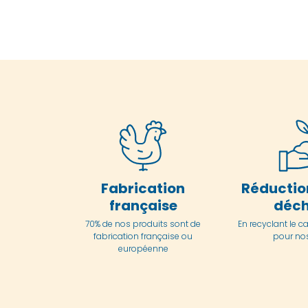
Fabrication
Réductio
française
déch
70% de nos produits sont de
En
recyclant le c
fabrication française ou
pour nos
européenne