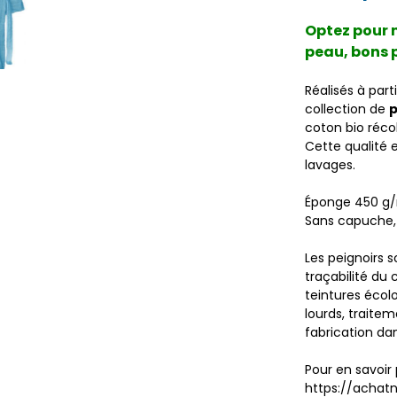
Optez pour n
peau, bons p
Réalisés à par
collection de
p
coton bio réco
Cette qualité 
lavages.
Éponge 450 g
Sans capuche, 
Les peignoirs s
traçabilité du
teintures écol
lourds, traitem
fabrication da
Pour en savoir
https://achat