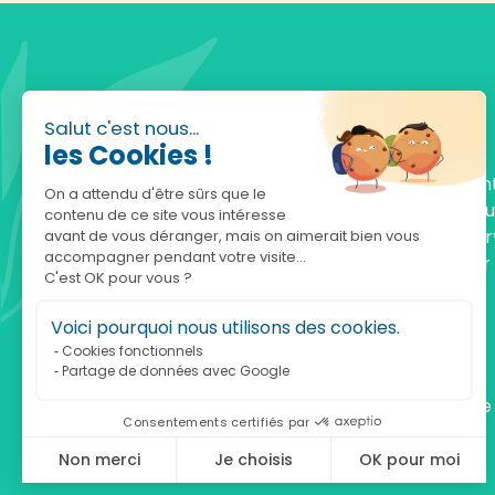
Salut c'est nous...
les Cookies !
Fondée en 2010, achatnature.com est une en
On a attendu d'être sûrs que le
française qui réunit plus de 5000 produits po
contenu de ce site vous intéresse
comprendre et protéger la nature. Notre serv
avant de vous déranger, mais on aimerait bien vous
accompagner pendant votre visite...
est à votre écoute, du lundi au vendredi, pour
C'est OK pour vous ?
accompagner.
Voici pourquoi nous utilisons des cookies.
Notre adresse :
Cookies fonctionnels
Partage de données avec Google
achatnature.com (Ethik & Nature)
160 rue Pierre Fallion - 69140 Rillieux-La-Pape
Consentements certifiés par
Non merci
Je choisis
OK pour moi
Axeptio consent
Plateforme de Gestion du Consentement : Personnalisez vos Optio