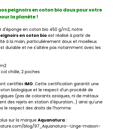
os peignoirs en coton bio doux pour votre
our la planète !
tir d'éponge en coton bio 450 g/m2, notre
eignoirs en coton bio
est réalisé à partir de
lté à la main, particulièrement doux et moelleux.
est durable et ne s'altère pas notamment avec les
/m2
col châle, 2 poches
ont certifiés
IMO
.
Cette certification garantit une
 coton biologique et le respect d'un procédé de
ogiques (pas de colorants azoïques, ni de métaux
ent des rejets en station d'épuration...) ainsi qu'une
ns le respect des droits de l'homme.
 plus sur la marque
Aquanatura
:
nature.com/blog/97_Aquanatura--Linge-maison-