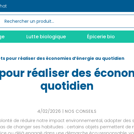
chat
ge
Lutte biologique
Épicerie bio
ets pour réaliser des économies d’énergie au quotidien
 pour réaliser des écono
quotidien
4/02/2026
NOS CONSEILS
olonté de réduire notre impact environnemental, adopter des s
t pas de changer ses habitudes : certains objets permettent de
 novice ou déjà engagé dans une démarche éco-responsable, vo