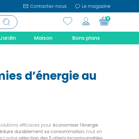
Contactez-nous
Le magazine
0
Jardin
Maison
Bons plans
mies d’énergie au
olutions efficaces pour
économiser l’énergie
réduire durablement sa consommation
, tout en
ici notre
sélection des 5 objets incontournables