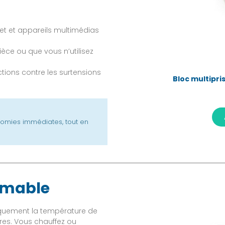
rnet et appareils multimédias
ièce ou que vous n’utilisez
tions contre les surtensions
Bloc multipri
omies immédiates, tout en
mmable
quement la température de
res. Vous chauffez ou