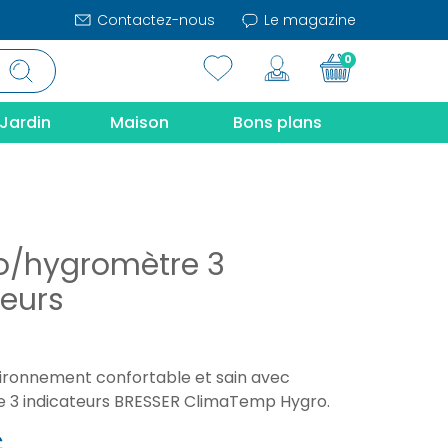
Contactez-nous
Le magazine
0
Jardin
Maison
Bons plans
/hygromètre 3
teurs
ironnement confortable et sain avec
e 3 indicateurs BRESSER ClimaTemp Hygro.
€