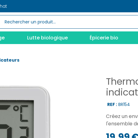
chat
ge
Lutte biologique
Épicerie bio
icateurs
Thermo
indica
REF :
BR154
Créez un env
l'ensemble d
19,99 