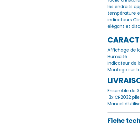
facile à install
les endroits ap
température et
indicateurs C
élégant et disc
CARACT
Affichage de 
Humidité
Indicateur de
Montage sur t
LIVRAIS
Ensemble de 3
3x CR2032 pil
Manuel d‘utilis
Fiche tec