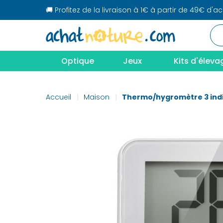
🚚 Profitez de la livraison à 1€ à partir de 49€ d'a
Optique
Jeux
Kits d'éleva
Accueil
Maison
Thermo/hygromètre 3 ind