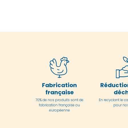
Fabrication
Réductio
française
déch
70% de nos produits sont de
En
recyclant le c
fabrication française ou
pour nos
européenne