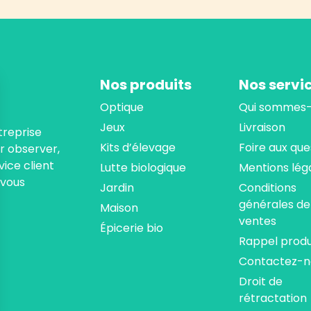
Nos produits
Nos servi
Optique
Qui sommes-
Jeux
Livraison
treprise
Kits d’élevage
Foire aux que
ur observer,
ice client
Lutte biologique
Mentions lég
 vous
Jardin
Conditions
générales de
Maison
ventes
Épicerie bio
Rappel produ
Contactez-n
Droit de
rétractation