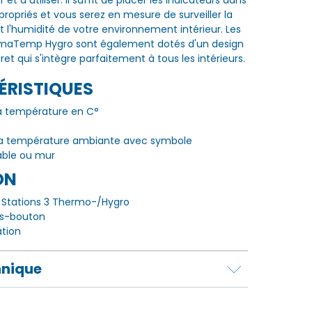
er et à utiliser. Il suffit de placer les indicateurs dans
propriés et vous serez en mesure de surveiller la
 l'humidité de votre environnement intérieur. Les
limaTemp Hygro sont également dotés d'un design
ret qui s'intègre parfaitement à tous les intérieurs.
ÉRISTIQUES
la température en C°
 la température ambiante avec symbole
able ou mur
ON
 Stations 3 Thermo-/Hygro
es-bouton
ation
hnique