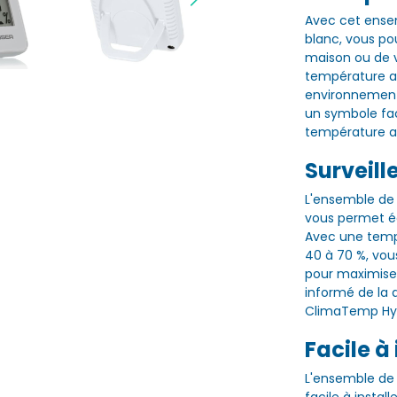
Avec cet ense
blanc, vous po
maison ou de v
température am
environnement
un symbole fac
température a
Surveille
L'ensemble de
vous permet éga
Avec une tempé
40 à 70 %, vou
pour maximiser
informé de la q
ClimaTemp Hy
Facile à 
L'ensemble de 