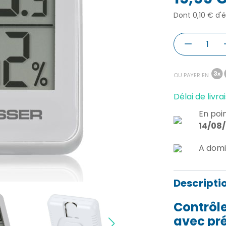
Dont 0,10 € d'
OU PAYER EN
Délai de livrai
En poin
14/08
A domi
Descripti
Contrôl
avec pré