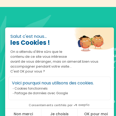
Salut c'est nous...
les Cookies !
Fondée en 2010, achatnature.com est une en
On a attendu d'être sûrs que le
française qui réunit plus de 5000 produits po
contenu de ce site vous intéresse
comprendre et protéger la nature. Notre serv
avant de vous déranger, mais on aimerait bien vous
accompagner pendant votre visite...
est à votre écoute, du lundi au vendredi, pour
C'est OK pour vous ?
accompagner.
Voici pourquoi nous utilisons des cookies.
Notre adresse :
Cookies fonctionnels
Partage de données avec Google
achatnature.com (Ethik & Nature)
160 rue Pierre Fallion - 69140 Rillieux-La-Pape
Consentements certifiés par
Non merci
Je choisis
OK pour moi