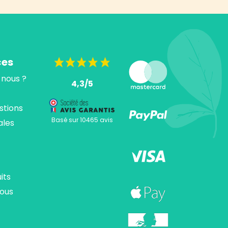
ces
nous ?
4,3/5
stions
Basé sur 10465 avis
ales
its
ous