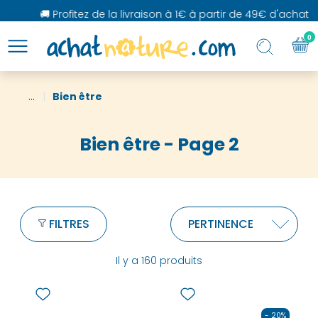
🚚 Profitez de la livraison à 1€ à partir de 49€ d'achat
0
...
Bien être
Bien être - Page 2
FILTRES
Il y a 160 produits
- 20%