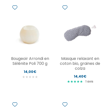
Bougeoir Arrondi en
Masque relaxant en
Sélénite Poli 700 g
coton bio, graines de
colza
14,00€
14,40€
★
★
★
★
★
★
★
★
★
★
★
★
★
★
★
1
avis