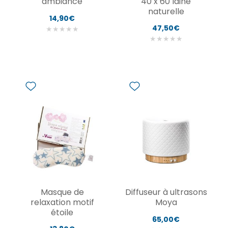
ambiance
40 x 60 laine
naturelle
14,90€
47,50€
★
★
★
★
★
★
★
★
★
★
Masque de
Diffuseur à ultrasons
relaxation motif
Moya
étoile
65,00€