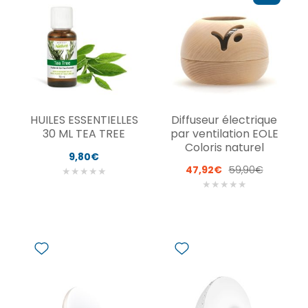
HUILES ESSENTIELLES
Diffuseur électrique
30 ML TEA TREE
par ventilation EOLE
Coloris naturel
9,80€
47,92€
59,90€
★
★
★
★
★
★
★
★
★
★