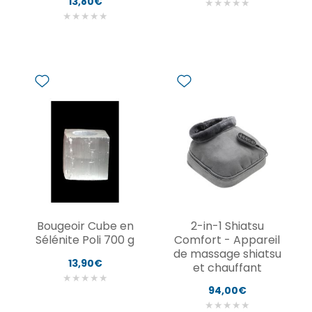
13,80€
★
★
★
★
★
★
★
★
★
★
Bougeoir Cube en
2-in-1 Shiatsu
Sélénite Poli 700 g
Comfort - Appareil
de massage shiatsu
13,90€
et chauffant
★
★
★
★
★
94,00€
★
★
★
★
★