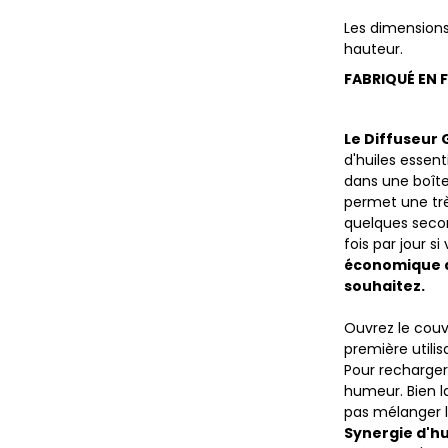
Les dimension
hauteur.
FABRIQUÉ EN 
Le Diffuseur
d'huiles essen
dans une boîte
permet une trè
quelques secon
fois par jour si
économique de
souhaitez.
Ouvrez le couv
première utilisa
Pour recharger
humeur. Bien la
pas mélanger l
Synergie d'hu