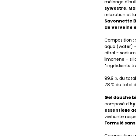
mélange d'huil
sylvestre, Mar
relaxation et l
Savonnette BI
de Verveine 
Composition :
aqua (water) – 
citral - sodium
limonene – sil
*ingrédients tr
99,9 % du total
78 % du total d
Gel douche b
composé d'
hy
essentielle d
vivifiante res
Formulé sans 
Composition : 