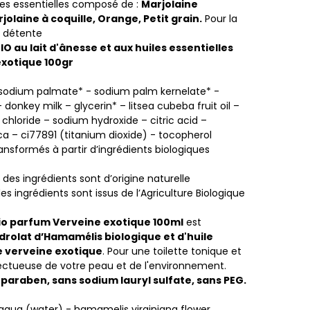
es essentielles composé de :
Marjolaine
jolaine à coquille, Orange, Petit grain.
Pour la
a détente
O au lait d'ânesse et aux huiles essentielles
exotique 100gr
 sodium palmate* - sodium palm kernelate* -
donkey milk – glycerin* – litsea cubeba fruit oil –
 chloride – sodium hydroxide – citric acid –
ica – ci77891 (titanium dioxide) - tocopherol
ansformés à partir d’ingrédients biologiques
 des ingrédients sont d’origine naturelle
es ingrédients sont issus de l’Agriculture Biologique
io parfum Verveine exotique 100ml
est
drolat d’Hamamélis biologique et d'huile
e verveine exotique
. Pour une toilette tonique et
pectueuse de votre peau et de l'environnement.
paraben, sans sodium lauryl sulfate, sans PEG.
aqua (water) - hamamelis virginiana flower