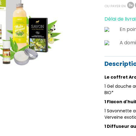
OU PAYER EN
Délai de livrai
En poin
A domi
Descripti
Le coffret Ar
1 Gel douche a
BIO*
1 Flacon d'hu
1 Savonnette au
Verveine exoti
1 Diffuseur 