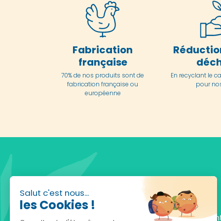
Fabrication
Réductio
française
déch
70% de nos produits sont de
En
recyclant le c
fabrication française ou
pour nos
européenne
Salut c'est nous...
les Cookies !
Fondée en 2010, achatnature.com est une en