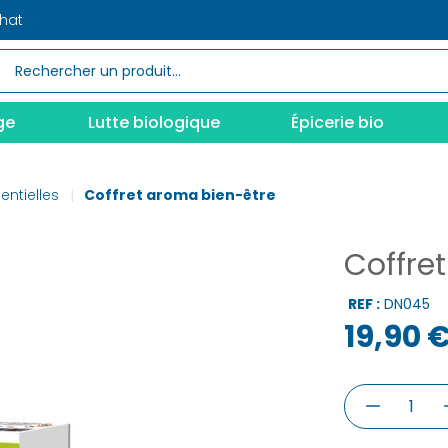
chat
ge
Lutte biologique
Épicerie bio
entielles
Coffret aroma bien-être
Coffre
REF :
DN045
19,90 