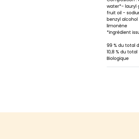
water*- lauryl
fruit oil - so
benzyl alcohol -
limonène
*ingrédient iss
99 % du total d
10,8 % du total
Biologique