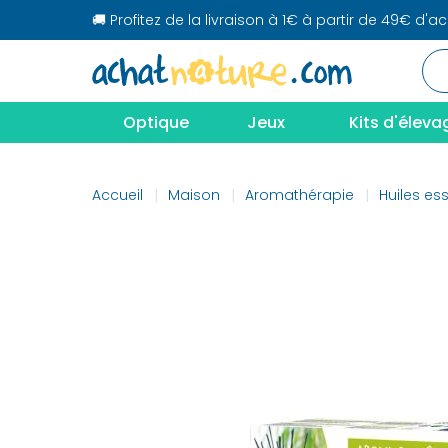
🚚 Profitez de la livraison à 1€ à partir de 49€ d'a
Optique
Jeux
Kits d'éleva
Accueil
Maison
Aromathérapie
Huiles ess