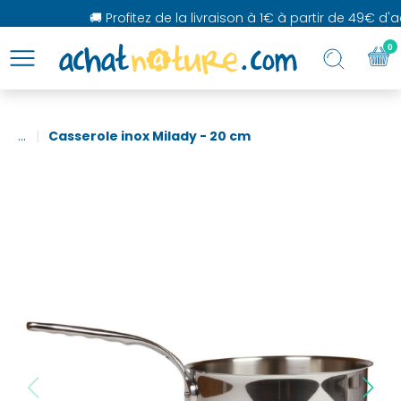
🚚 Profitez de la livraison à 1€ à partir de 49€ d'ac
0
...
Casserole inox Milady - 20 cm