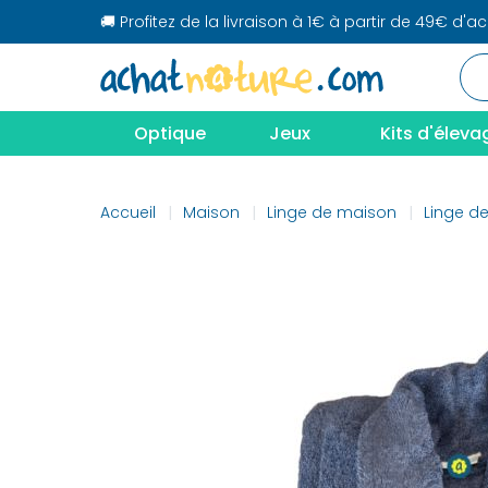
🚚 Profitez de la livraison à 1€ à partir de 49€ d'a
Optique
Jeux
Kits d'éleva
Accueil
Maison
Linge de maison
Linge de