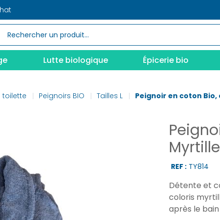
chat
ge
Lutte biologique
Épicerie bio
 toilette
Peignoirs BIO
Tailles L
Peignoir en coton Bio, c
Peignoi
Myrtille
REF :
TY814
Détente et c
coloris myrti
après le bain