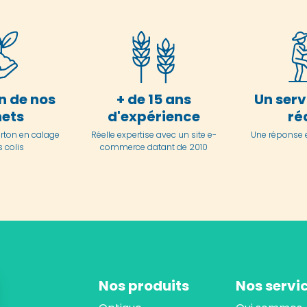
n de nos
+ de 15 ans
Un serv
ets
d'expérience
ré
arton en
calage
Réelle expertise avec un site e-
Une réponse 
 colis
commerce datant de 2010
Nos produits
Nos servi