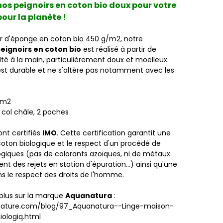
os peignoirs en coton bio doux pour votre
our la planète !
tir d'éponge en coton bio 450 g/m2, notre
eignoirs en coton bio
est réalisé à partir de
lté à la main, particulièrement doux et moelleux.
est durable et ne s'altère pas notamment avec les
/m2
col châle, 2 poches
ont certifiés
IMO
.
Cette certification garantit une
 coton biologique et le respect d'un procédé de
ogiques (pas de colorants azoïques, ni de métaux
ent des rejets en station d'épuration...) ainsi qu'une
ns le respect des droits de l'homme.
 plus sur la marque
Aquanatura
:
nature.com/blog/97_Aquanatura--Linge-maison-
iologiq.html