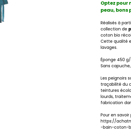
Optez pour n
peau, bons p
Réalisés à par
collection de
p
coton bio réco
Cette qualité 
lavages.
Éponge 450 g
Sans capuche, 
Les peignoirs s
traçabilité du
teintures écol
lourds, traitem
fabrication da
Pour en savoir
https://achat
-bain-coton-b