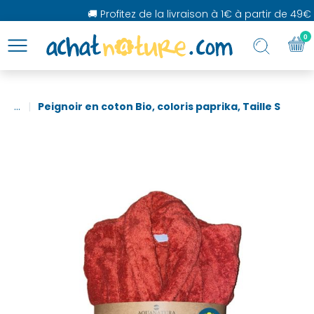
🚚 Profitez de la livraison à 1€ à partir de 49€ d
0
...
Peignoir en coton Bio, coloris paprika, Taille S