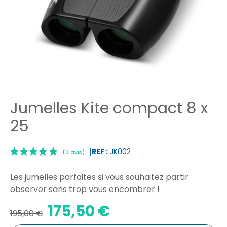
Jumelles Kite compact 8 x
25
REF :
JK002
Les jumelles parfaites si vous souhaitez partir
observer sans trop vous encombrer !
175,50 €
195,00 €
|
(3 avis)