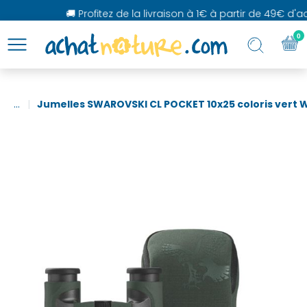
🚚 Profitez de la livraison à 1€ à partir de 49€ d'ach
0
...
Jumelles SWAROVSKI CL POCKET 10x25 coloris vert 