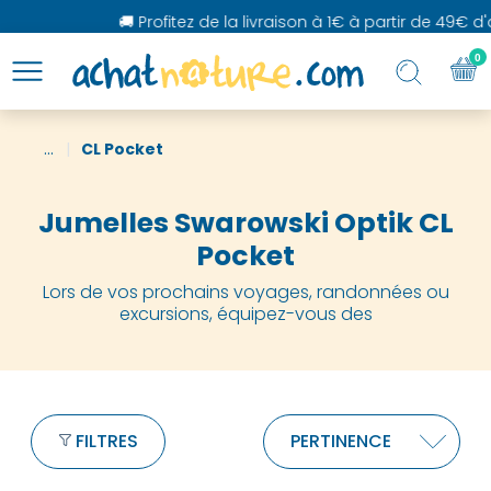
🚚 Profitez de la livraison à 1€ à partir de 49€ d'a
0
...
CL Pocket
Jumelles Swarowski Optik CL
Pocket
Lors de vos prochains voyages, randonnées ou
excursions, équipez-vous des
FILTRES