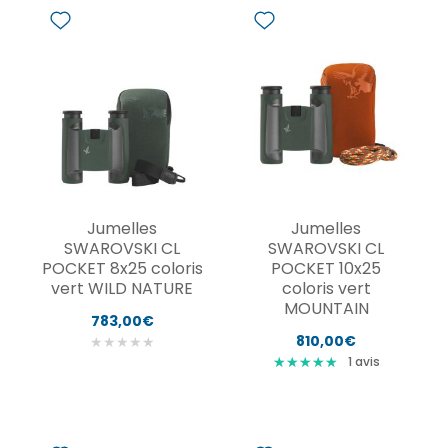
Jumelles
Jumelles
SWAROVSKI CL
SWAROVSKI CL
POCKET 8x25 coloris
POCKET 10x25
vert WILD NATURE
coloris vert
MOUNTAIN
783,00€
810,00€
★
★
★
★
★
★
★
★
★
★
★
★
★
★
★
1
avis