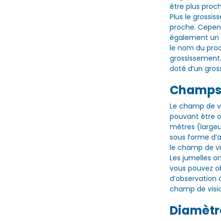
être plus proch
Plus le grossis
proche. Cepend
également un c
le nom du produ
grossissement
doté d’un gros
Champs d
Le champ de vis
pouvant être o
mètres (large
sous forme d’a
le champ de vis
Les jumelles o
vous pouvez o
d’observation o
champ de visio
Diamètre