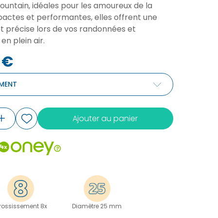
|
(1 avis)
Mountain, idéales pour les amoureux de la
actes et performantes, elles offrent une
 et précise lors de vos randonnées et
en plein air.
 €
MENT
Ajouter au panier
rossissement 8x
Diamètre 25 mm