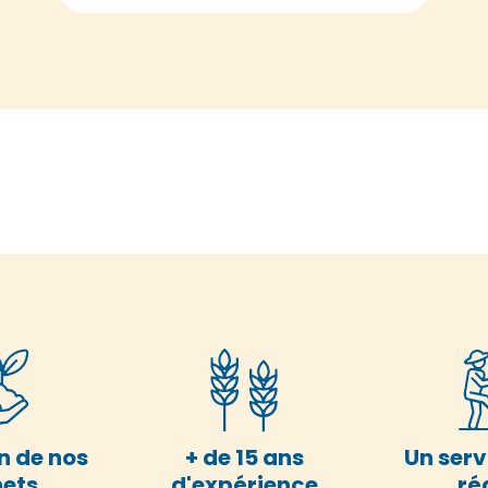
n de nos
+ de 15 ans
Un serv
ets
d'expérience
ré