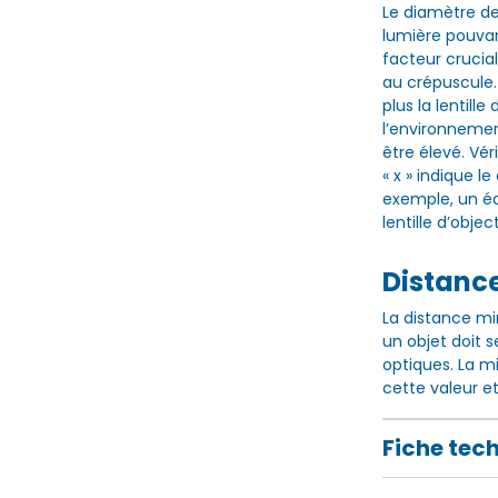
Le diamètre de 
lumière pouvan
facteur crucia
au crépuscule. 
plus la lentille
l’environnement
être élevé. Vé
« x » indique le
exemple, un é
lentille d’obj
Distanc
La distance mi
un objet doit s
optiques. La m
cette valeur et l
Fiche tec