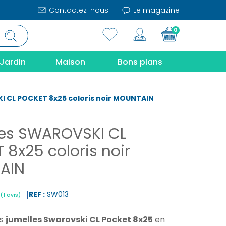
Contactez-nous
Le magazine
0
Jardin
Maison
Bons plans
 CL POCKET 8x25 coloris noir MOUNTAIN
es SWAROVSKI CL
 8x25 coloris noir
AIN
REF :
SW013
es
jumelles Swarovski CL Pocket 8x25
en