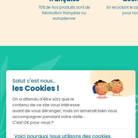
70% de nos produits sont de
En
recyclant le c
fabrication française ou
pour nos
européenne
Salut c'est nous...
les Cookies !
Fondée en 2010, achatnature.com est une en
On a attendu d'être sûrs que le
française qui réunit plus de 5000 produits po
contenu de ce site vous intéresse
comprendre et protéger la nature. Notre serv
avant de vous déranger, mais on aimerait bien vous
accompagner pendant votre visite...
est à votre écoute, du lundi au vendredi, pour
C'est OK pour vous ?
accompagner.
Voici pourquoi nous utilisons des cookies.