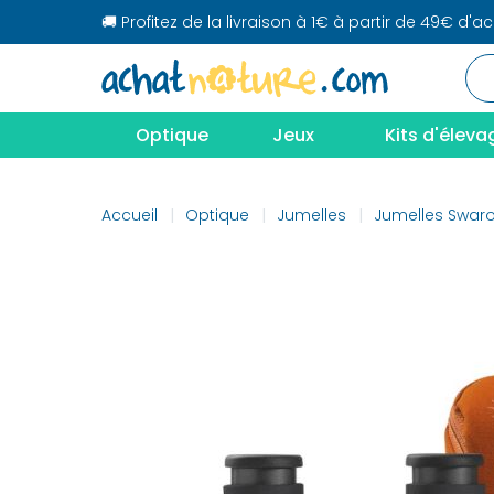
🚚 Profitez de la livraison à 1€ à partir de 49€ d'a
Optique
Jeux
Kits d'éleva
Accueil
Optique
Jumelles
Jumelles Swaro