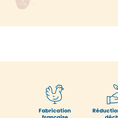
Fabrication
Réductio
française
déch