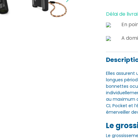
Délai de livrai
En poin
A domi
Descripti
Elles assurent
longues périod
bonnettes ocul
individuelleme
au maximum de
CL Pocket et l’
émerveiller de
Le gros
Le grossisseme