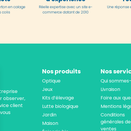
arton en
calage
Réelle expertise avec un site e-
Une réponse 
 colis
commerce datant de 2010
Nos produits
Nos servi
Optique
Qui sommes-
Jeux
Livraison
treprise
Kits d’élevage
Foire aux que
ur observer,
ice client
Lutte biologique
Mentions lég
 vous
Jardin
Conditions
générales de
Maison
ventes