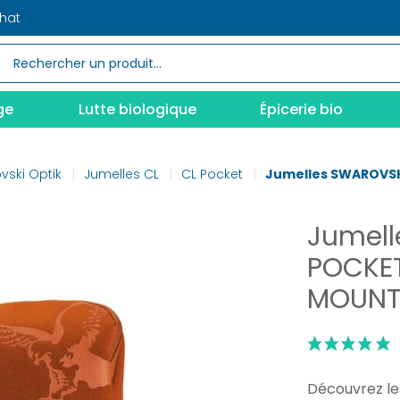
chat
ge
Lutte biologique
Épicerie bio
vski Optik
Jumelles CL
CL Pocket
Jumelles SWAROVSKI
Jumell
POCKET
MOUNT
Découvrez l