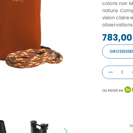
coloris noir 
nature. Comp
vision claire
observations 
783,00
GROSSISSE
OU PAYER EN
G