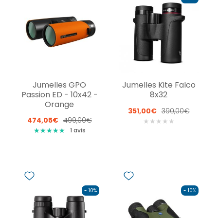
Jumelles GPO
Jumelles Kite Falco
Passion ED - 10x42 -
8x32
Orange
351,00€
390,00€
474,05€
499,00€
★
★
★
★
★
★
★
★
★
★
★
★
★
★
★
1
avis
- 10%
- 10%