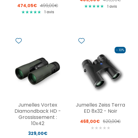
474,05€
499,00€
★
★
★
★
★
★
★
★
★
★
1
avis
★
★
★
★
★
★
★
★
★
★
1
avis
- 10%
Jumelles Vortex
Jumelles Zeiss Terra
Diamondback HD -
ED 8x32 - Noir
Grossissement :
468,00€
520,00€
10x42
★
★
★
★
★
329,00€