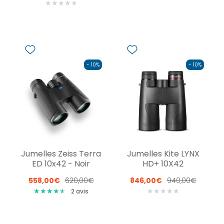
★
★
★
★
★
- 10%
- 10%
Jumelles Zeiss Terra
Jumelles Kite LYNX
ED 10x42 - Noir
HD+ 10X42
558,00€
620,00€
846,00€
940,00€
★
★
★
★
★
★
★
★
★
★
★
★
★
★
★
2
avis