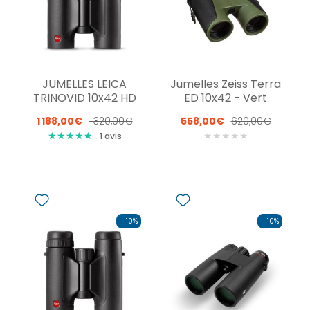
JUMELLES LEICA
Jumelles Zeiss Terra
TRINOVID 10x42 HD
ED 10x42 - Vert
1 188,00€
1 320,00€
558,00€
620,00€
★
★
★
★
★
★
★
★
★
★
★
★
★
★
★
1
avis
- 10%
- 10%