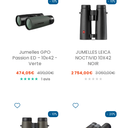
- 10%
- 10%
Jumelles GPO
JUMELLES LEICA
Passion ED – 10x42 -
NOCTIVID 10X42
Verte
NOIR
474,05€
499,00€
2 754,00€
3 060,00€
★
★
★
★
★
★
★
★
★
★
★
★
★
★
★
1
avis
- 10%
- 20%