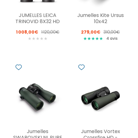
JUMELLES LEICA
Jumelles Kite Ursus
TRINOVID 8X32 HD
10x42
1 008,00€
1 120,00€
279,00€
310,00€
★
★
★
★
★
★
★
★
★
★
★
★
★
★
★
4
avis
Jumelles
Jumelles Vortex
SWAROVSKI NL PURE
Crossfire HD -