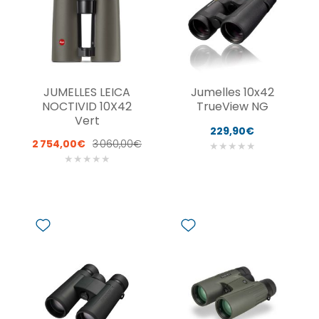
JUMELLES LEICA
Jumelles 10x42
NOCTIVID 10X42
TrueView NG
Vert
229,90€
2 754,00€
3 060,00€
★
★
★
★
★
★
★
★
★
★