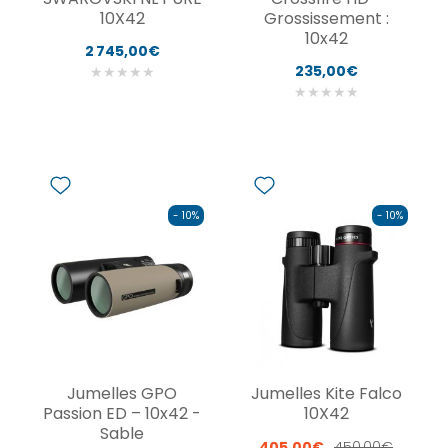
10X42
Grossissement :
10x42
2 745,00€
235,00€
★
★
★
★
★
★
★
★
★
★
- 10%
- 10%
Jumelles GPO
Jumelles Kite Falco
Passion ED – 10x42 -
10X42
Sable
405,00€
450,00€