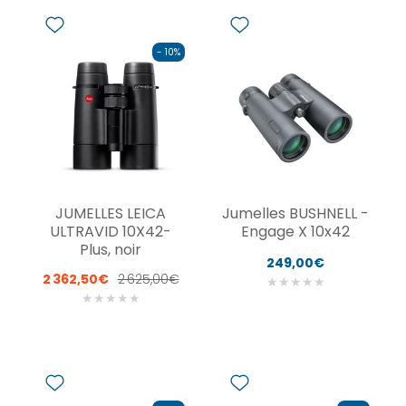
- 10%
JUMELLES LEICA
Jumelles BUSHNELL -
ULTRAVID 10X42-
Engage X 10x42
Plus, noir
249,00€
2 362,50€
2 625,00€
★
★
★
★
★
★
★
★
★
★