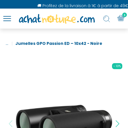
🚚 Profitez de la livraison à 1€ à partir de 49€
3
...
Jumelles GPO Passion ED – 10x42 - Noire
- 10%