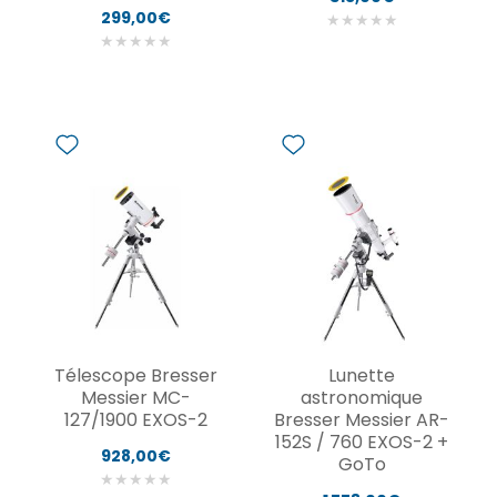
299,00€
★
★
★
★
★
★
★
★
★
★
Télescope Bresser
Lunette
Messier MC-
astronomique
127/1900 EXOS-2
Bresser Messier AR-
152S / 760 EXOS-2 +
928,00€
GoTo
★
★
★
★
★