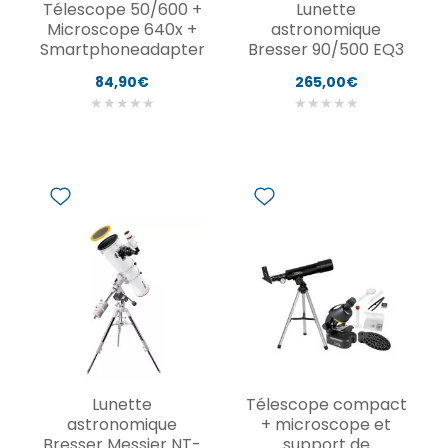
Télescope 50/600 +
Lunette
Microscope 640x +
astronomique
Smartphoneadapter
Bresser 90/500 EQ3
84,90€
265,00€
★
★
★
★
★
★
★
★
★
★
Lunette
Télescope compact
astronomique
+ microscope et
Bresser Messier NT-
support de