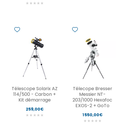
★
★
★
★
★
Télescope Solarix AZ
Télecope Bresser
114/500 - Carbon +
Messier NT-
Kit démarrage
203/1000 Hexafoc
EXOS-2 + GoTo
259,00€
1 550,00€
★
★
★
★
★
★
★
★
★
★