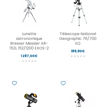
Lunette
Télescope National
astronomique
Geographic 76/700
Bresser Messier AR-
EQ
152L 152/1200 EXOS-2
189,90€
1 287,00€
★
★
★
★
★
★
★
★
★
★