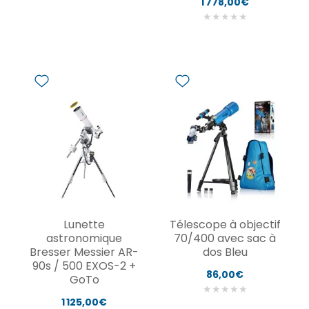
1 778,00€
★
★
★
★
★
Lunette
Télescope à objectif
astronomique
70/400 avec sac à
Bresser Messier AR-
dos Bleu
90s / 500 EXOS-2 +
86,00€
GoTo
★
★
★
★
★
1 125,00€