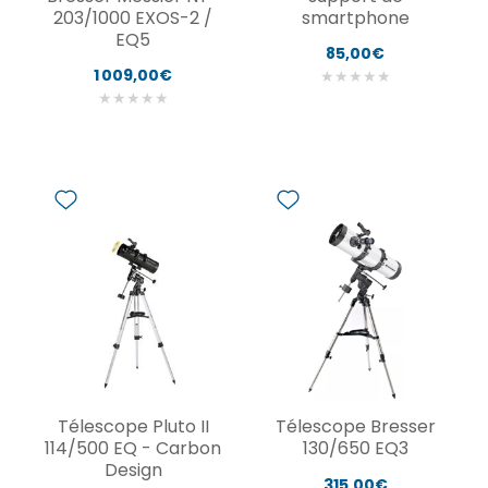
203/1000 EXOS-2 /
smartphone
EQ5
85,00€
1 009,00€
★
★
★
★
★
★
★
★
★
★
Télescope Pluto II
Télescope Bresser
114/500 EQ - Carbon
130/650 EQ3
Design
315,00€