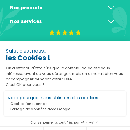
Nos produits
Nos services
4,3/5
Salut c'est nous...
les Cookies !
On a attendu d'être sûrs que le contenu de ce site vous
intéresse avant de vous déranger, mais on aimerait bien vous
Basé sur 10465 avis
accompagner pendant votre visite...
C'est OK pour vous ?
Voici pourquoi nous utilisons des cookies.
Cookies fonctionnels
Partage de données avec Google
Ajouter au panier
Consentements certifiés par
Marchand approuvé par la Société des Avis Garantis,
cliquez ici pour vérifier
.