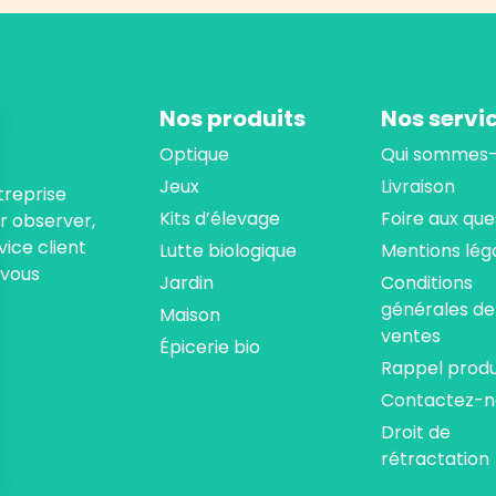
Nos produits
Nos servi
Optique
Qui sommes-
Jeux
Livraison
treprise
Kits d’élevage
Foire aux que
ur observer,
ice client
Lutte biologique
Mentions lég
 vous
Jardin
Conditions
générales de
Maison
ventes
Épicerie bio
Rappel produ
Contactez-n
Droit de
rétractation