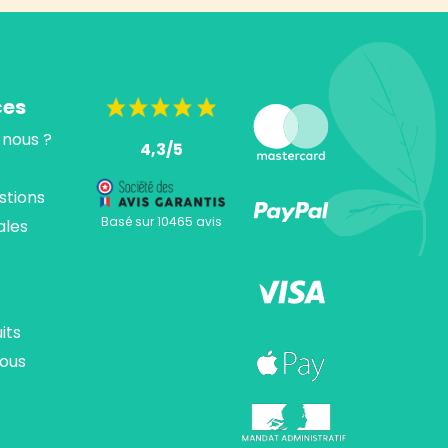
ces
nous ?
4,3/5
stions
Basé sur 10465 avis
ales
its
ous