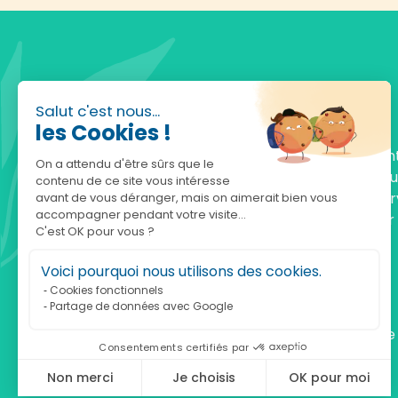
Salut c'est nous...
les Cookies !
Fondée en 2010, achatnature.com est une en
On a attendu d'être sûrs que le
française qui réunit plus de 5000 produits po
contenu de ce site vous intéresse
comprendre et protéger la nature. Notre serv
avant de vous déranger, mais on aimerait bien vous
accompagner pendant votre visite...
est à votre écoute, du lundi au vendredi, pour
C'est OK pour vous ?
accompagner.
Voici pourquoi nous utilisons des cookies.
Notre adresse :
Cookies fonctionnels
Partage de données avec Google
achatnature.com (Ethik & Nature)
160 rue Pierre Fallion - 69140 Rillieux-La-Pape
Consentements certifiés par
Non merci
Je choisis
OK pour moi