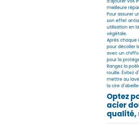
d'ajouter vos 
meilleure répar
Pour assurer u
son effet antia
utilisation en 
végétale.
Après chaque u
pour décoller 
avec un chiffo
pour la protége
Rangez la poêl
rouille. Évitez 
mettre au lave
la cire d'abeille
Optez po
acier do
qualité,