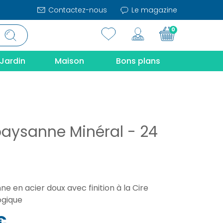
Contactez-nous
Le magazine
0
Jardin
Maison
Bons plans
paysanne Minéral - 24
e en acier doux avec finition à la Cire
logique
€