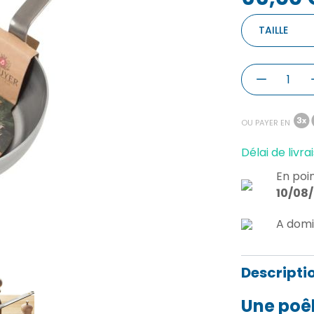
TAILLE
OU PAYER EN
Délai de livrai
En poin
10/08
A domi
Descripti
Une poêl