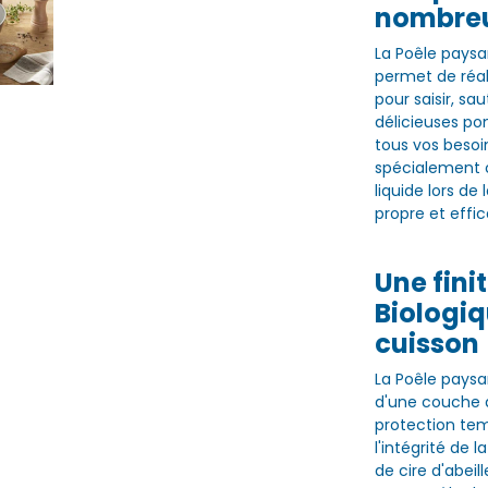
nombreu
La Poêle paysa
permet de réal
pour saisir, sa
délicieuses po
tous vos besoin
spécialement c
liquide lors de
propre et effi
Une finit
Biologiq
cuisson
La Poêle paysa
d'une couche de
protection tem
l'intégrité de 
de cire d'abeil