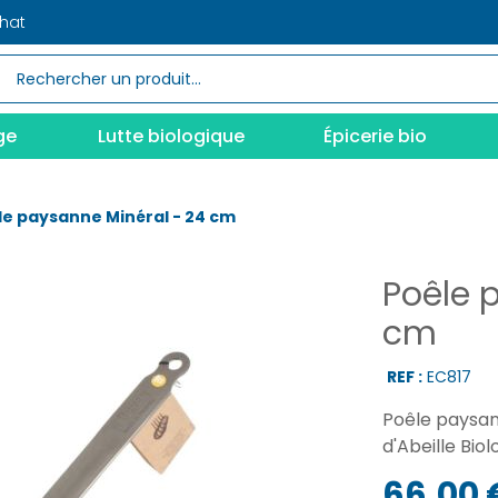
chat
ge
Lutte biologique
Épicerie bio
le paysanne Minéral - 24 cm
Poêle 
cm
REF :
EC817
Poêle paysann
d'Abeille Bio
66,00 