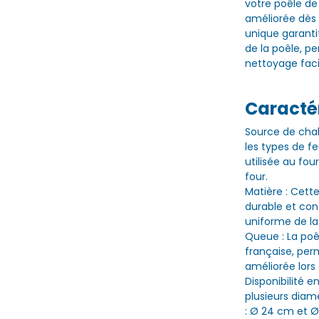
votre poêle de
améliorée dès l
unique garanti
de la poêle, p
nettoyage faci
Caractér
Source de chal
les types de fe
utilisée au fo
four.
Matière : Cett
durable et con
uniforme de la
Queue : La poê
française, per
améliorée lors 
Disponibilité e
plusieurs diam
: Ø 24 cm et Ø