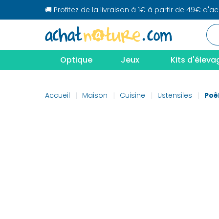
🚚 Profitez de la livraison à 1€ à partir de 49€ d'a
Optique
Jeux
Kits d'éleva
Accueil
Maison
Cuisine
Ustensiles
Poê