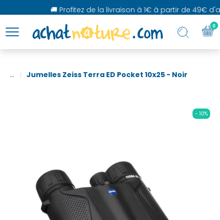
🚚 Profitez de la livraison à 1€ à partir de 49€ d'ac
0
...
Jumelles Zeiss Terra ED Pocket 10x25 - Noir
- 10%