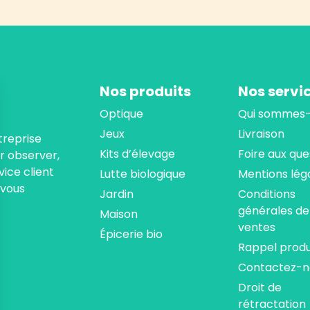
Nos produits
Nos servi
Optique
Qui sommes-
Jeux
Livraison
treprise
Kits d’élevage
Foire aux que
ur observer,
ice client
Lutte biologique
Mentions lég
 vous
Jardin
Conditions
générales de
Maison
ventes
Épicerie bio
Rappel produ
Contactez-n
Droit de
rétractation