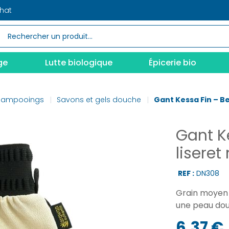
chat
ge
Lutte biologique
Épicerie bio
shampooings
Savons et gels douche
Gant Kessa Fin – Be
Gant K
liseret 
REF :
DN308
Grain moyen p
une peau dou
6,37 €