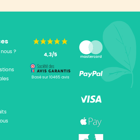
ces
nous ?
4,3/5
stions
Basé sur 10465 avis
ales
its
ous