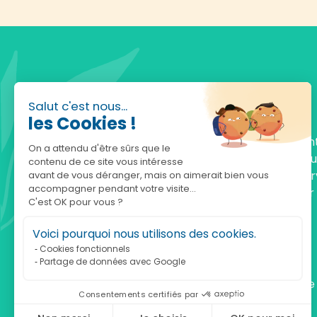
Salut c'est nous...
les Cookies !
Fondée en 2010, achatnature.com est une en
On a attendu d'être sûrs que le
française qui réunit plus de 5000 produits po
contenu de ce site vous intéresse
comprendre et protéger la nature. Notre serv
avant de vous déranger, mais on aimerait bien vous
accompagner pendant votre visite...
est à votre écoute, du lundi au vendredi, pour
C'est OK pour vous ?
accompagner.
Voici pourquoi nous utilisons des cookies.
Notre adresse :
Cookies fonctionnels
Partage de données avec Google
achatnature.com (Ethik & Nature)
160 rue Pierre Fallion - 69140 Rillieux-La-Pape
Consentements certifiés par