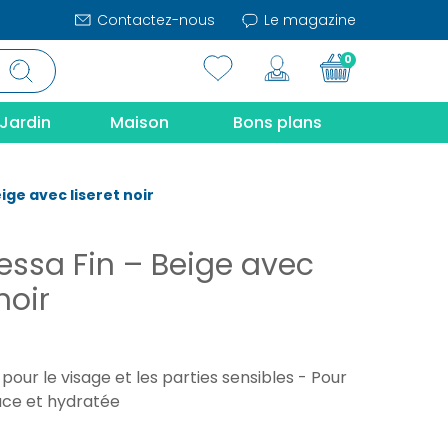
Contactez-nous
Le magazine
0
Jardin
Maison
Bons plans
ige avec liseret noir
essa Fin – Beige avec
noir
our le visage et les parties sensibles - Pour
ce et hydratée