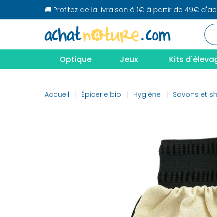
🚚 Profitez de la livraison à 1€ à partir de 49€ d'a
Optique
Jeux
Kits d'éleva
Accueil
Épicerie bio
Hygiène
Savons et 