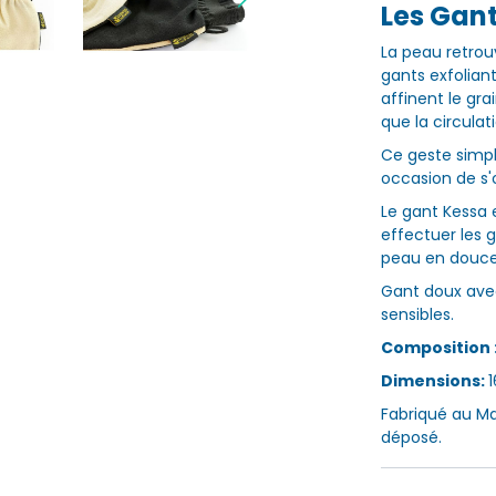
Les Gan
La peau retrou
gants exfolian
affinent le gra
que la circulat
Ce geste simpl
occasion de s'
Le gant Kessa 
effectuer les 
peau en douce
Gant doux avec 
sensibles.
Composition 
Dimensions:
1
Fabriqué au M
déposé.