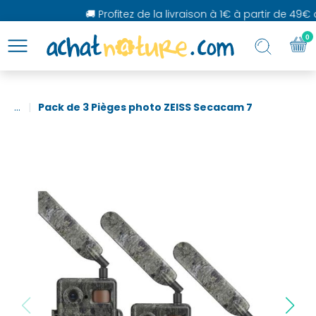
🚚 Profitez de la livraison à 1€ à partir de 49€ d
0
...
Pack de 3 Pièges photo ZEISS Secacam 7