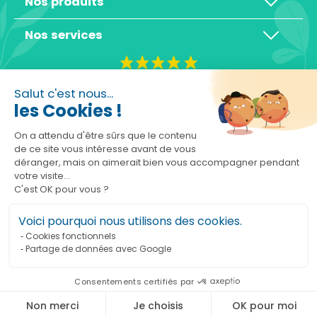
Nos produits
Nos services
4,3/5
Salut c'est nous...
les Cookies !
On a attendu d'être sûrs que le contenu
de ce site vous intéresse avant de vous
déranger, mais on aimerait bien vous accompagner pendant
Basé sur 10465 avis
votre visite...
C'est OK pour vous ?
Voici pourquoi nous utilisons des cookies.
Cookies fonctionnels
Partage de données avec Google
Ajouter au panier
Consentements certifiés par
Marchand approuvé par la Société des Avis Garantis,
cliquez ici pour vérifier
.
Non merci
Je choisis
OK pour moi