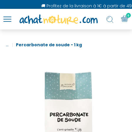
🚚 Profitez de la livraison à 1€ à partir de 49
0
...
Percarbonate de soude - 1 kg