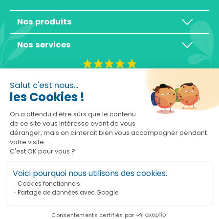
Nos produits
Nos services
4,3/5
Salut c'est nous...
les Cookies !
On a attendu d'être sûrs que le contenu
de ce site vous intéresse avant de vous
déranger, mais on aimerait bien vous accompagner pendant
Basé sur 10465 avis
votre visite...
C'est OK pour vous ?
Voici pourquoi nous utilisons des cookies.
Cookies fonctionnels
Partage de données avec Google
Ajouter au panier
Consentements certifiés par
Marchand approuvé par la Société des Avis Garantis,