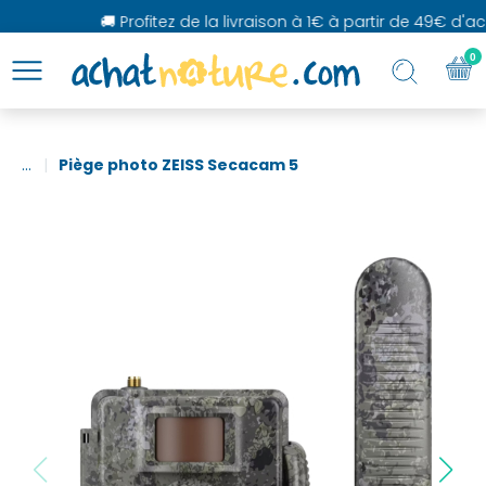
🚚 Profitez de la livraison à 1€ à partir de 49€ d'acha
0
...
Piège photo ZEISS Secacam 5