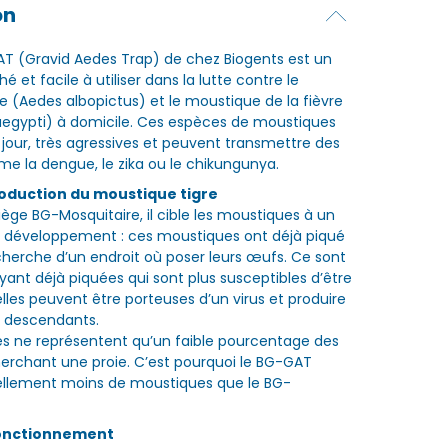
on
T (Gravid Aedes Trap) de chez Biogents est un
é et facile à utiliser dans la lutte contre le
e (Aedes albopictus) et le moustique de la fièvre
aegypti) à domicile. Ces espèces de moustiques
e jour, très agressives et peuvent transmettre des
 la dengue, le zika ou le chikungunya.
roduction du moustique tigre
ge BG-Mosquitaire, il cible les moustiques à un
e développement : ces moustiques ont déjà piqué
echerche d’un endroit où poser leurs œufs. Ce sont
yant déjà piquées qui sont plus susceptibles d’être
lles peuvent être porteuses d’un virus et produire
0 descendants.
s ne représentent qu’un faible pourcentage des
rchant une proie. C’est pourquoi le BG-GAT
ellement moins de moustiques que le BG-
fonctionnement