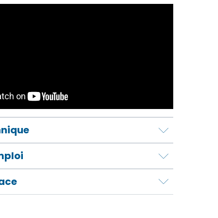
hnique
mploi
lace