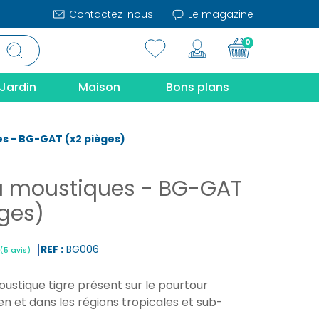
Contactez-nous
Le magazine
0
Jardin
Maison
Bons plans
s - BG-GAT (x2 pièges)
à moustiques - BG-GAT
èges)
REF :
BG006
ustique tigre présent sur le pourtour
|
(5 avis)
n et dans les régions tropicales et sub-