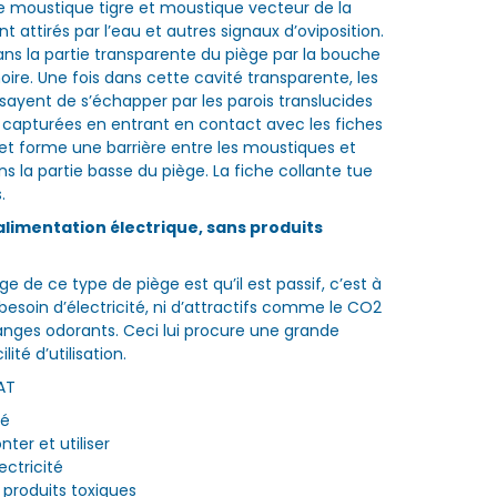
e moustique tigre et moustique vecteur de la
nt attirés par l’eau et autres signaux d’oviposition.
dans la partie transparente du piège par la bouche
noire. Une fois dans cette cavité transparente, les
ayent de s’échapper par les parois translucides
t capturées en entrant en contact avec les fiches
ilet forme une barrière entre les moustiques et
ns la partie basse du piège. La fiche collante tue
.
alimentation électrique, sans produits
e de ce type de piège est qu’il est passif, c’est à
ni besoin d’électricité, ni d’attractifs comme le CO2
nges odorants. Ceci lui procure une grande
ilité d’utilisation.
AT
hé
nter et utiliser
lectricité
e produits toxiques