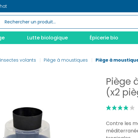
chat
ge
Lutte biologique
Épicerie bio
 insectes volants
Piège à moustiques
Piège à moustique
Piège 
(x2 pi
Contre les mo
méditerranée