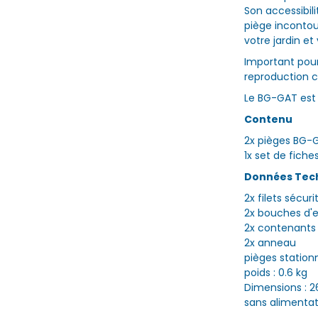
Son accessibili
piège incontou
votre jardin et
Important pour 
reproduction c
Le BG-GAT est 
Contenu
2x pièges BG-G
1x set de fiche
Données Tec
2x filets sécuri
2x bouches d'e
2x contenants 
2x anneau
pièges station
poids : 0.6 kg
Dimensions : 2
sans alimentat