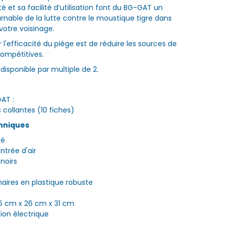
té et sa facilité d’utilisation font du BG-GAT un
rnable de la lutte contre le moustique tigre dans
 votre voisinage.
l'efficacité du piège est de réduire les sources de
ompétitives.
disponible par multiple de 2.
AT :
s collantes (10 fiches)
hniques
té
ntrée d'air
noirs
naires en plastique robuste
6 cm x 26 cm x 31 cm
ion électrique