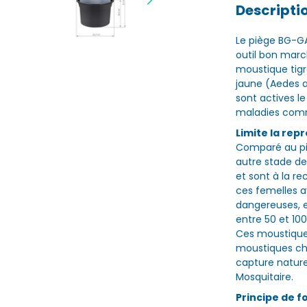
Descripti
Le piège BG-GA
outil bon march
moustique tigr
jaune (Aedes 
sont actives l
maladies comme
Limite la rep
Comparé au piè
autre stade d
et sont à la r
ces femelles a
dangereuses, e
entre 50 et 10
Ces moustique
moustiques che
capture natur
Mosquitaire.
Principe de 