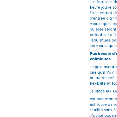
Les femelles d
fièvre jaune so
Elles entrent 
d’entrée d’air 
moustiques ess
où elles seron
collantes. Le f
l’eau située da
les moustiques
Pas besoin d’
chimiques
Le gros avantag
dire qu’il n’a 
ou autres méla
flexibilité et fac
Le piège BG-G
est bon marc
est facile à mo
s’utilise sans é
n’utilise pas d