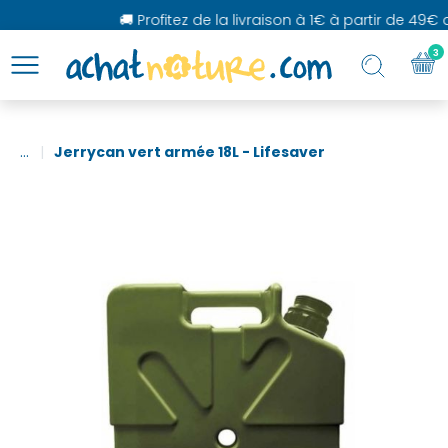
🚚 Profitez de la livraison à 1€ à partir de 49€ d
3
...
Jerrycan vert armée 18L - Lifesaver