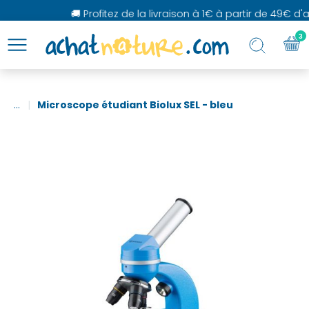
🚚 Profitez de la livraison à 1€ à partir de 49€ d'ac
3
...
Microscope étudiant Biolux SEL - bleu