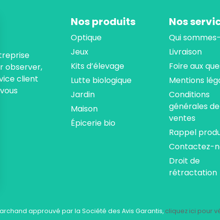
Nos produits
Nos servi
Optique
Qui sommes-
Jeux
Livraison
treprise
Kits d’élevage
Foire aux que
ur observer,
ice client
Lutte biologique
Mentions lég
 vous
Jardin
Conditions
générales de
Maison
ventes
Épicerie bio
Rappel produ
Contactez-n
Droit de
rétractation
ns
de confidentialité, en garantissant la conformité avec les réglementat
archand approuvé par la Société des Avis Garantis,
cliquez ici pour vé