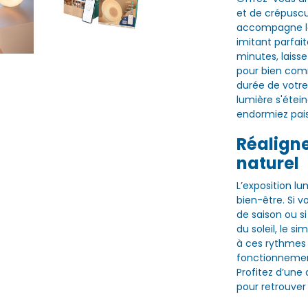
et de crépuscu
accompagne lor
imitant parfait
minutes, laiss
pour bien comm
durée de votre
lumière s'étei
endormiez pai
Réalign
naturel
L’exposition l
bien-être. Si 
de saison ou s
du soleil, le s
à ces rythmes
fonctionnement
Profitez d’une
pour retrouver 