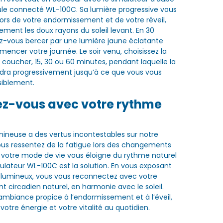
le connecté WL-100C. Sa lumière progressive vous
s de votre endormissement et de votre réveil,
ement les doux rayons du soleil levant. En 30
ez-vous bercer par une lumière jaune éclatante
encer votre journée. Le soir venu, choisissez la
 coucher, 15, 30 ou 60 minutes, pendant laquelle la
ndra progressivement jusqu’à ce que vous vous
siblement.
ez-vous avec votre rythme
umineuse a des vertus incontestables sur notre
vous ressentez de la fatigue lors des changements
i votre mode de vie vous éloigne du rythme naturel
imulateur WL-100C est la solution. En vous exposant
 lumineux, vous vous reconnectez avec votre
 circadien naturel, en harmonie avec le soleil.
 ambiance propice à l’endormissement et à l’éveil,
votre énergie et votre vitalité au quotidien.