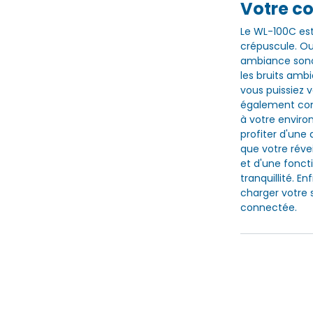
Votre c
Le WL-100C est
crépuscule. Ou
ambiance sono
les bruits ambi
vous puissiez v
également com
à votre envir
profiter d'une
que votre révei
et d'une fonct
tranquillité. E
charger votre 
connectée.