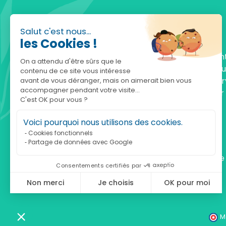
Salut c'est nous...
les Cookies !
Fondée en 2010, achatnature.com est une en
On a attendu d'être sûrs que le
française qui réunit plus de 5000 produits po
contenu de ce site vous intéresse
comprendre et protéger la nature. Notre serv
avant de vous déranger, mais on aimerait bien vous
accompagner pendant votre visite...
est à votre écoute, du lundi au vendredi, pour
C'est OK pour vous ?
accompagner.
Voici pourquoi nous utilisons des cookies.
Notre adresse :
Cookies fonctionnels
Partage de données avec Google
achatnature.com (Ethik & Nature)
160 rue Pierre Fallion - 69140 Rillieux-La-Pape
Consentements certifiés par
Non merci
Je choisis
OK pour moi
Axeptio consent
Plateforme de Gestion du Consentement : Personnalisez vos Optio
Notre plateforme vous permet d'adapter et de gérer vos paramètres 
M