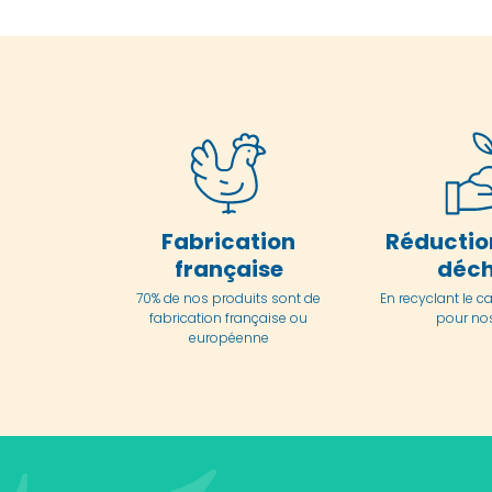
Fabrication
Réductio
française
déch
70% de nos produits sont de
En
recyclant le c
fabrication française ou
pour nos
européenne