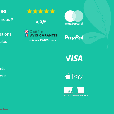
ces
nous ?
4,3/5
stions
Basé sur 10465 avis
ales
its
ous
ions. Personnalisez vos préférences pour contrôler la manière dont vos
rifier
.