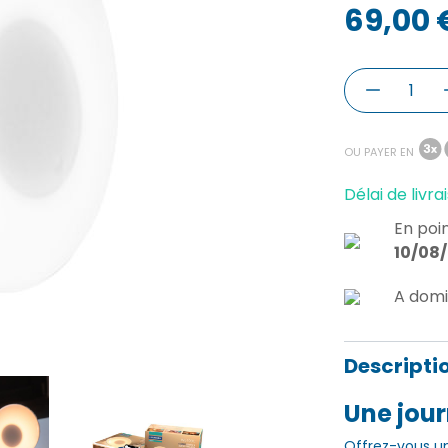
69,00 
OU PAYER EN
Délai de livrai
En poin
10/08
A domi
Descripti
Une jour
Offrez-vous un