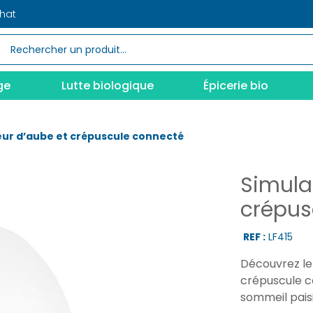
chat
ge
Lutte biologique
Épicerie bio
ur d’aube et crépuscule connecté
Simula
crépus
REF :
LF415
Découvrez le
crépuscule c
sommeil paisi