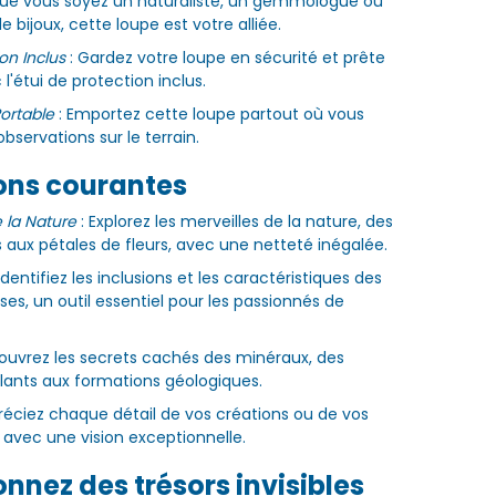
ue vous soyez un naturaliste, un gemmologue ou
 bijoux, cette loupe est votre alliée.
ion Inclus
: Gardez votre loupe en sécurité et prête
 l'étui de protection inclus.
ortable
: Emportez cette loupe partout où vous
observations sur le terrain.
ions courantes
 la Nature
: Explorez les merveilles de la nature, des
s aux pétales de fleurs, avec une netteté inégalée.
Identifiez les inclusions et les caractéristiques des
ses, un outil essentiel pour les passionnés de
ouvrez les secrets cachés des minéraux, des
elants aux formations géologiques.
réciez chaque détail de vos créations ou de vos
s avec une vision exceptionnelle.
onnez des trésors invisibles