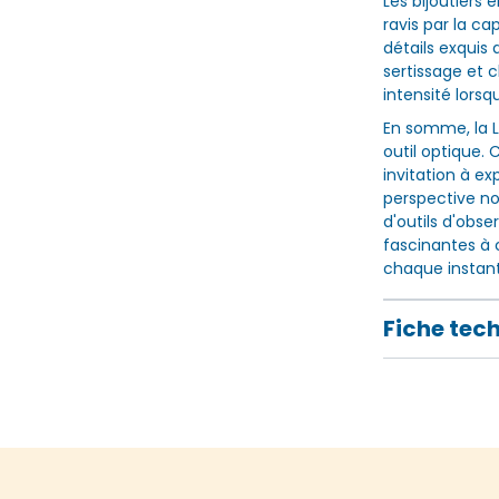
Les bijoutiers 
ravis par la c
détails exquis
sertissage et c
intensité lors
En somme, la Lo
outil optique. 
invitation à e
perspective no
d'outils d'obs
fascinantes à 
chaque instant
Fiche tec