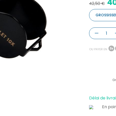
40
42,50 €
GROSSISSE
OU PAYER EN
Gr
Délai de livrai
En poin