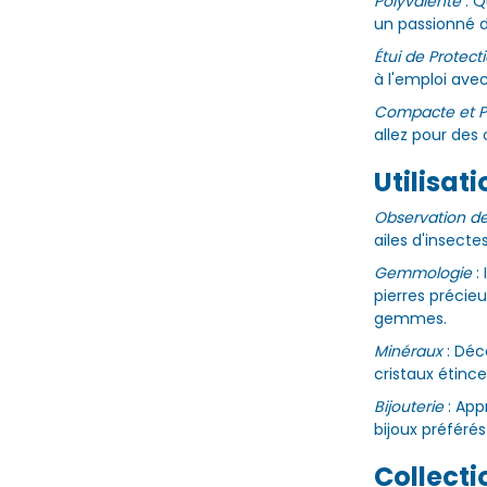
Polyvalente
: Q
un passionné de
Étui de Protect
à l'emploi avec
Compacte et P
allez pour des 
Utilisat
Observation de
ailes d'insecte
Gemmologie
: 
pierres précieu
gemmes.
Minéraux
: Déc
cristaux étinc
Bijouterie
: App
bijoux préféré
Collecti