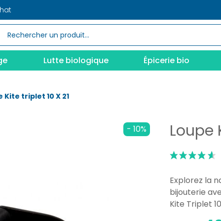
chat
ge
Lutte biologique
Épicerie bio
 Kite triplet 10 X 21
Loupe K
- 10%
Explorez la n
bijouterie av
Kite Triplet 10