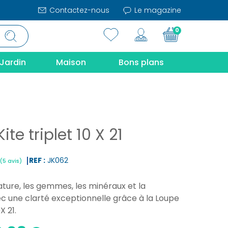
Contactez-nous
Le magazine
0
Jardin
Maison
Bons plans
ite triplet 10 X 21
REF :
JK062
ature, les gemmes, les minéraux et la
|
(5 avis)
ec une clarté exceptionnelle grâce à la Loupe
X 21.