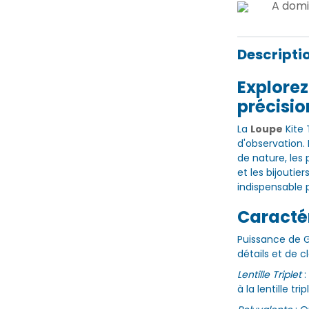
A domi
Descripti
Explorez
précisio
La
Loupe
Kite 
d'observation.
de nature, le
et les bijouti
indispensable 
Caractér
Puissance de 
détails et de c
Lentille Triplet
:
à la lentille tr