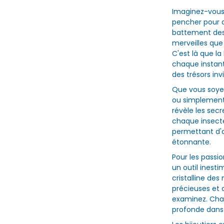
Imaginez-vous e
pencher pour a
battement des 
merveilles que
C'est là que la
chaque instant
des trésors invi
Que vous soye
ou simplement 
révèle les sec
chaque insecte.
permettant d'a
étonnante.
Pour les passi
un outil inesti
cristalline des
précieuses et
examinez. Chaq
profonde dans