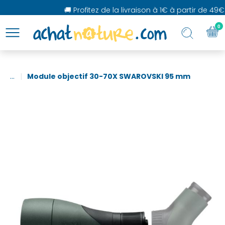
🚚 Profitez de la livraison à 1€ à partir de 49€
0
...
Module objectif 30-70X SWAROVSKI 95 mm