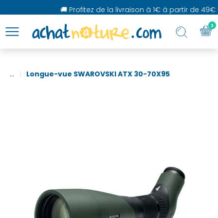
🚚 Profitez de la livraison à 1€ à partir de 49€ d
3
...
Longue-vue SWAROVSKI ATX 30-70X95