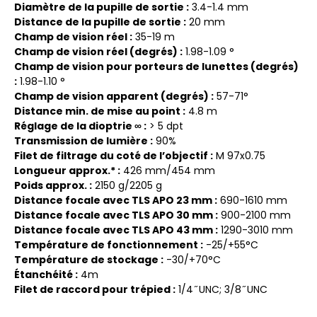
Diamètre de la pupille de sortie :
3.4-1.4 mm
Distance de la pupille de sortie :
20 mm
Champ de vision réel :
35-19 m
Champ de vision réel (degrés) :
1.98-1.09 °
Champ de vision pour porteurs de lunettes (degrés)
:
1.98-1.10 °
Champ de vision apparent (degrés) :
57-71°
Distance min. de mise au point :
4.8 m
Réglage de la dioptrie ∞ :
> 5 dpt
Transmission de lumière :
90%
Filet de filtrage du coté de l’objectif :
M 97x0.75
Longueur approx.* :
426 mm/454 mm
Poids approx. :
2150 g/2205 g
Distance focale avec TLS APO 23 mm :
690-1610 mm
Distance focale avec TLS APO 30 mm :
900-2100 mm
Distance focale avec TLS APO 43 mm :
1290-3010 mm
Température de fonctionnement :
-25/+55°C
Température de stockage :
-30/+70°C
Étanchéité :
4m
Filet de raccord pour trépied :
1/4 ̋ UNC; 3/8 ̋ UNC