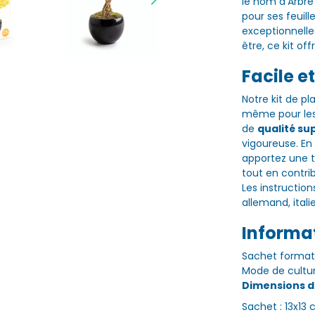
le nom d'Arbre
pour ses feuill
exceptionnelle
être, ce kit of
Facile e
Notre kit de pl
même pour les 
de
qualité su
vigoureuse. En 
apportez une t
tout en contri
Les instruction
allemand, itali
Informa
Sachet format 
Mode de culture
Dimensions d
Sachet : 13x13