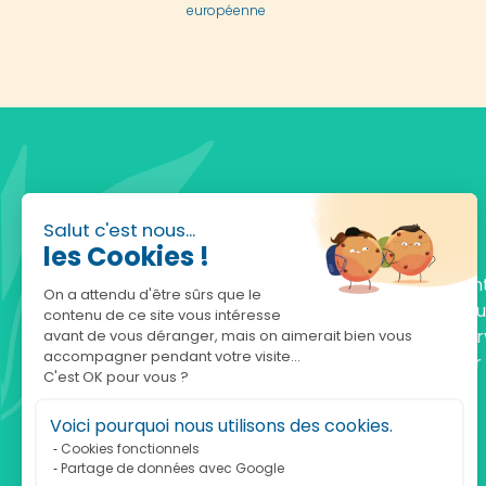
européenne
Salut c'est nous...
les Cookies !
Fondée en 2010, achatnature.com est une en
On a attendu d'être sûrs que le
française qui réunit plus de 5000 produits po
contenu de ce site vous intéresse
comprendre et protéger la nature. Notre serv
avant de vous déranger, mais on aimerait bien vous
accompagner pendant votre visite...
est à votre écoute, du lundi au vendredi, pour
C'est OK pour vous ?
accompagner.
Voici pourquoi nous utilisons des cookies.
Notre adresse :
Cookies fonctionnels
Partage de données avec Google
achatnature.com (Ethik & Nature)