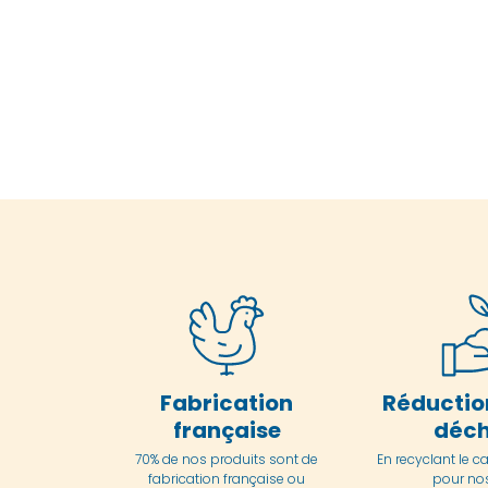
Fabrication
Réductio
française
déch
70% de nos produits sont de
En
recyclant le c
fabrication française ou
pour nos