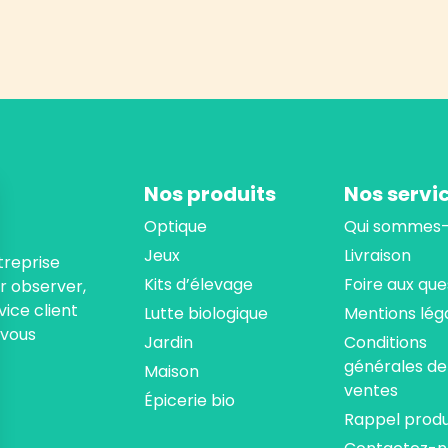
Nos produits
Nos servi
Optique
Qui sommes-
Jeux
Livraison
treprise
Kits d’élevage
Foire aux que
ur observer,
ice client
Lutte biologique
Mentions lég
 vous
Jardin
Conditions
générales de
Maison
ventes
Épicerie bio
Rappel produ