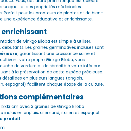
 aux 40 Écus, cet arbre préhistorique est célèbre
es uniques et ses propriétés médicinales
s. Parfait pour les amateurs de plantes et de bien-
fre une expérience éducative et enrichissante.
t enrichissant
antation de Ginkgo Biloba est simple à utiliser,
débutants. Les graines germinatives incluses sont
périeure
, garantissant une croissance saine et
cultivant votre propre Ginkgo Biloba, vous
ouche de verdure et de sérénité à votre intérieur
buant à la préservation de cette espèce précieuse.
s détaillées en plusieurs langues (anglais,
en, espagnol) facilitent chaque étape de la culture.
tions complémentaires
13x13 cm avec 3 graines de Ginkgo Biloba
 inclus en anglais, allemand, italien et espagnol
u produit
 cm