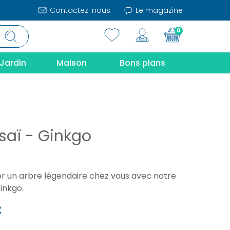
Contactez-nous
Le magazine
0
Jardin
Maison
Bons plans
saï - Ginkgo
er un arbre légendaire chez vous avec notre
Ginkgo.
€