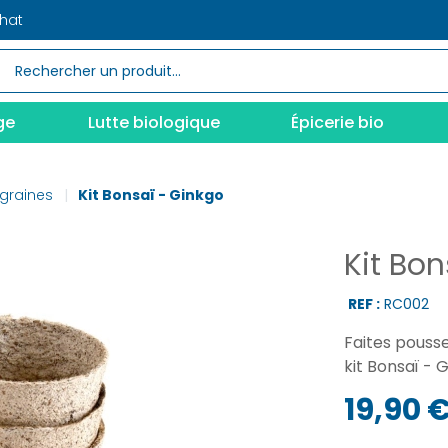
chat
ge
Lutte biologique
Épicerie bio
 graines
Kit Bonsaï - Ginkgo
Kit Bon
REF :
RC002
Faites pouss
kit Bonsaï - 
19,90 