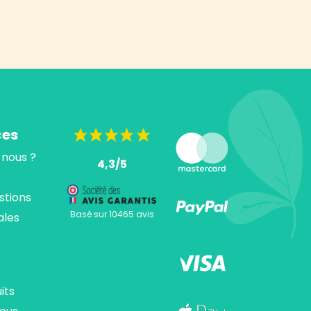
ces
nous ?
4,3/5
stions
Basé sur 10465 avis
ales
its