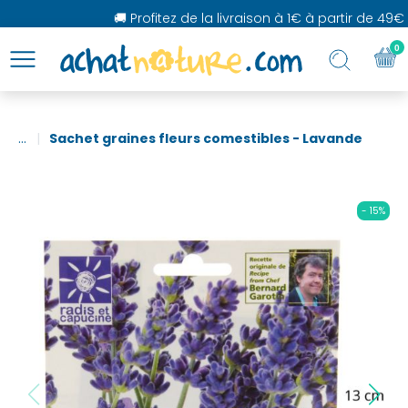
🚚 Profitez de la livraison à 1€ à partir de 49€ d
0
...
Sachet graines fleurs comestibles - Lavande
- 15%