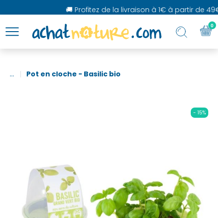
🚚 Profitez de la livraison à 1€ à partir de 49€
0
...
Pot en cloche - Basilic bio
- 15%