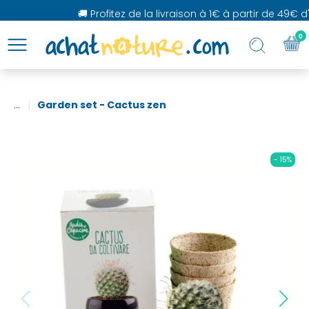
🚚 Profitez de la livraison à 1€ à partir de 49€ d'
0
...
Garden set - Cactus zen
- 15%