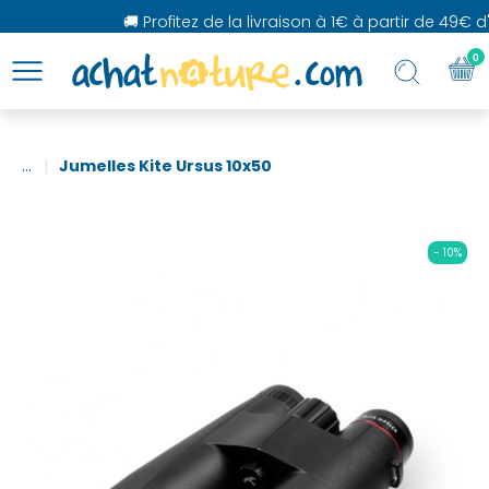
🚚 Profitez de la livraison à 1€ à partir de 49€ d'
0
...
Jumelles Kite Ursus 10x50
- 10%