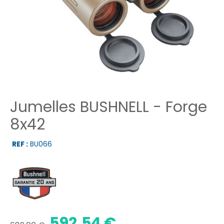
Jumelles BUSHNELL - Forge
8x42
REF :
BU066
592,54 €