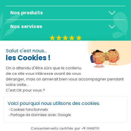
Nos produits
Nos services
4,3/5
Salut c'est nous...
les Cookies !
On a attendu d'être sûrs que le contenu
de ce site vous intéresse avant de vous
déranger, mais on aimerait bien vous accompagner pendant
Basé sur 10465 avis
votre visite...
C'est OK pour vous ?
Voici pourquoi nous utilisons des cookies.
Cookies fonctionnels
Partage de données avec Google
Ajouter au panier
Consentements certifiés par
Marchand approuvé par la Société des Avis Garantis,