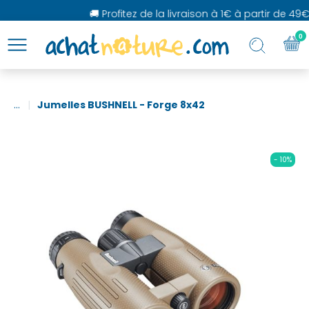
🚚 Profitez de la livraison à 1€ à partir de 49€ 
0
...
Jumelles BUSHNELL - Forge 8x42
- 10%