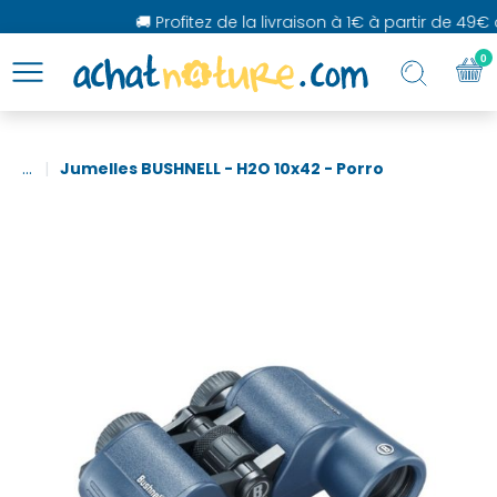
🚚 Profitez de la livraison à 1€ à partir de 49€ d
0
...
Jumelles BUSHNELL - H2O 10x42 - Porro